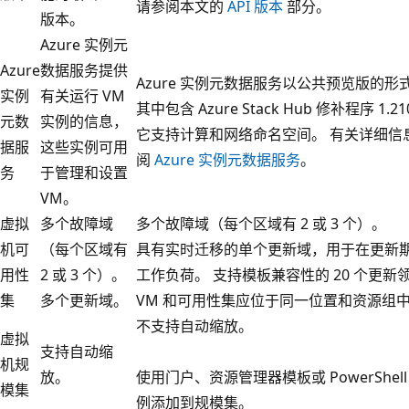
请参阅本文的
API 版本
部分。
版本。
Azure 实例元
Azure
数据服务提供
Azure 实例元数据服务以公共预览版的形
实例
有关运行 VM
其中包含 Azure Stack Hub 修补程序 1.210
元数
实例的信息，
它支持计算和网络命名空间。 有关详细信
据服
这些实例可用
阅
Azure 实例元数据服务
。
务
于管理和设置
VM。
虚拟
多个故障域
多个故障域（每个区域有 2 或 3 个）。
机可
（每个区域有
具有实时迁移的单个更新域，用于在更新
用性
2 或 3 个）。
工作负荷。 支持模板兼容性的 20 个更新
集
多个更新域。
VM 和可用性集应位于同一位置和资源组
不支持自动缩放。
虚拟
支持自动缩
机规
放。
使用门户、资源管理器模板或 PowerShel
模集
例添加到规模集。