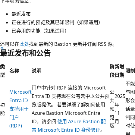
下事项的信息：
最近发布
正在进行的预览及其已知限制（如果适用）
已弃用的功能（如果适用）
还可以在
此处
找到最新的 Bastion 更新并订阅 RSS 源。
最近发布和公告
类
阶
新增
名称
说明
限制
型
段
日期
不能
门户中针对 RDP 连接的 Microsoft
Microsoft
公
与图
Entra ID 支持现在公有云中以公共预
2025
Entra ID
共
形会
功
览版提供。 若要详细了解如何使用
年
支持用于
预
话录
能
Azure Bastion Microsoft Entra
11
门户
览
制同
ID，请参阅
使用 Azure Bastion 配
月
(RDP)
版
时使
置 Microsoft Entra ID 身份验证
。
用。