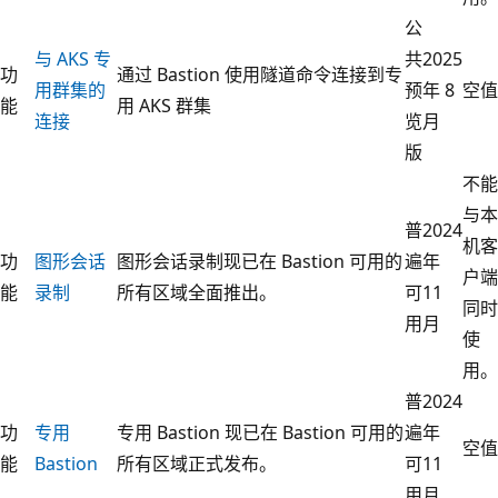
公
与 AKS 专
共
2025
功
通过 Bastion 使用隧道命令连接到专
用群集的
预
年 8
空值
能
用 AKS 群集
连接
览
月
版
不能
与本
普
2024
机客
功
图形会话
图形会话录制现已在 Bastion 可用的
遍
年
户端
能
录制
所有区域全面推出。
可
11
同时
用
月
使
用。
普
2024
功
专用
专用 Bastion 现已在 Bastion 可用的
遍
年
空值
能
Bastion
所有区域正式发布。
可
11
用
月