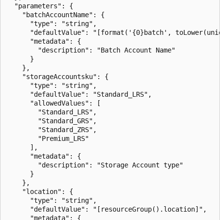
  "parameters": {

    "batchAccountName": {

      "type": "string",

      "defaultValue": "[format('{0}batch', toLower(uni
      "metadata": {

        "description": "Batch Account Name"

      }

    },

    "storageAccountsku": {

      "type": "string",

      "defaultValue": "Standard_LRS",

      "allowedValues": [

        "Standard_LRS",

        "Standard_GRS",

        "Standard_ZRS",

        "Premium_LRS"

      ],

      "metadata": {

        "description": "Storage Account type"

      }

    },

    "location": {

      "type": "string",

      "defaultValue": "[resourceGroup().location]",

      "metadata": {
