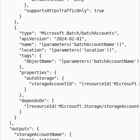
        },

        "supportsHttpsTrafficOnly": true

      }

    },

    {

      "type": "Microsoft.Batch/batchAccounts",

      "apiVersion": "2024-02-01",

      "name": "[parameters('batchAccountName')]",

      "location": "[parameters('location')]",

      "tags": {

        "ObjectName": "[parameters('batchAccountName')]
      },

      "properties": {

        "autoStorage": {

          "storageAccountId": "[resourceId('Microsoft.
        }

      },

      "dependsOn": [

        "[resourceId('Microsoft.Storage/storageAccount
      ]

    }

  ],

  "outputs": {

    "storageAccountName": {

      "type": "string",
