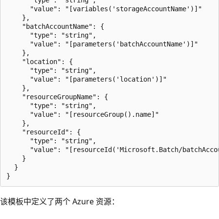
      "value": "[variables('storageAccountName')]"

    },

    "batchAccountName": {

      "type": "string",

      "value": "[parameters('batchAccountName')]"

    },

    "location": {

      "type": "string",

      "value": "[parameters('location')]"

    },

    "resourceGroupName": {

      "type": "string",

      "value": "[resourceGroup().name]"

    },

    "resourceId": {

      "type": "string",

      "value": "[resourceId('Microsoft.Batch/batchAcco
    }

  }

该模板中定义了两个 Azure 资源：