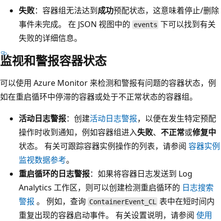
失败
：容器组无法达到
成功
预配状态，这意味着停止/删除
事件未完成。 在 JSON 视图中的
下可以找到有关
events
失败的详细信息。
监视和警报容器状态
可以使用 Azure Monitor 来检测和警报有问题的容器状态，例
如在重启循环中停滞的容器或处于不正常状态的容器组。
活动日志警报
：创建
活动日志警报
，以便在发生特定预配
操作时收到通知，例如容器组进入
失败
、
不正常
或
修复中
状态。 有关可跟踪容器实例操作的列表，请参阅
容器实例
监视数据参考
。
重启循环的日志警报
：如果将容器日志发送到 Log
Analytics 工作区，则可以创建检测重启循环的
日志搜索
警报
。 例如，查询
表中在短时间内
ContainerEvent_CL
重复出现的容器启动事件。 有关设置说明，请参阅
使用