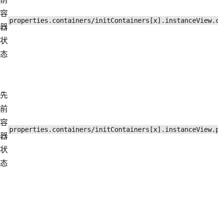
容
properties.containers/initContainers[x].instanceView.
器
状
态
先
前
容
properties.containers/initContainers[x].instanceView.
器
状
态