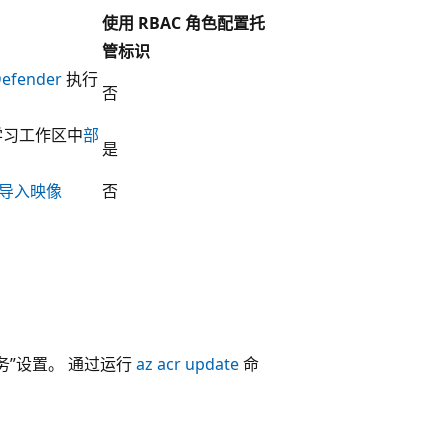
使用 RBAC 角色配置托
管标识
fender
执行
否
器学习工作区中
部
是
导入映像
否
务”设置。 通过运行
az acr update
命