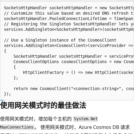
SocketsHttpHandler socketsHttpHandler = new SocketsHttp
// Customize this value based on desired DNS refresh ti
socketsHttpHandler.PooledConnectionLifetime = TimeSpan.
// Registering the Singleton SocketsHttpHandler lets y
services.AddSingleton<SocketsHttpHandler>(socketsHttpHa
// Use a Singleton instance of the CosmosClient

services.AddSingleton<CosmosClient>(serviceProvider =>

{

    SocketsHttpHandler socketsHttpHandler = servicePro
    CosmosClientOptions cosmosClientOptions = new Cosmo
    {

        HttpClientFactory = () => new HttpClient(socke
    };

    return new CosmosClient("<connection-string>", cosm
使用网关模式时的最佳做法
使用网关模式时，增加每个主机的
System.Net
。 使用网关模式时，Azure Cosmos DB 请求
MaxConnections