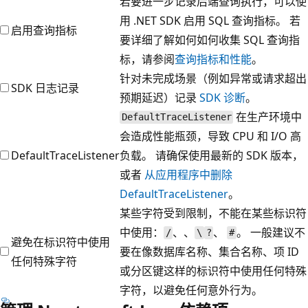
若要进一步记录后端查询执行，可以使
用 .NET SDK 启用 SQL 查询指标。 若
启用查询指标
要详细了解如何如何收集 SQL 查询指
标，请参阅
查询指标和性能
。
针对未完成场景（例如异常或请求超出
SDK 日志记录
预期延迟）记录
SDK 诊断
。
在生产环境中
DefaultTraceListener
会造成性能瓶颈，导致 CPU 和 I/O 高
DefaultTraceListener
负载。 请确保使用最新的 SDK 版本，
或者
从应用程序中删除
DefaultTraceListener
。
某些字符受到限制，不能在某些标识符
中使用：
、、
、
。 一般建议不
/
\
?
#
避免在标识符中使用
要在像数据库名称、集合名称、项 ID
任何特殊字符
或分区键这样的标识符中使用任何特殊
字符，以避免任何意外行为。