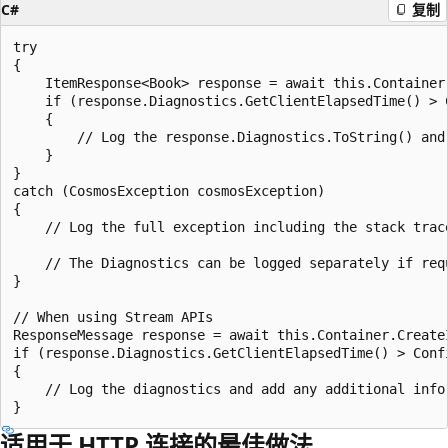
C#
复制
try

{

    ItemResponse<Book> response = await this.Container
    if (response.Diagnostics.GetClientElapsedTime() > C
    {

        // Log the response.Diagnostics.ToString() and
    }

}

catch (CosmosException cosmosException)

{

    // Log the full exception including the stack trac
    // The Diagnostics can be logged separately if req
}

// When using Stream APIs

ResponseMessage response = await this.Container.Create
if (response.Diagnostics.GetClientElapsedTime() > Conf
{

    // Log the diagnostics and add any additional info
适用于 HTTP 连接的最佳做法