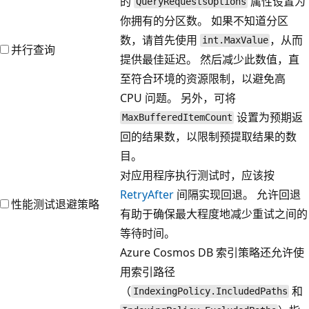
的
属性设置为
QueryRequestsOptions
你拥有的分区数。 如果不知道分区
数，请首先使用
，从而
int.MaxValue
并行查询
提供最佳延迟。 然后减少此数值，直
至符合环境的资源限制，以避免高
CPU 问题。 另外，可将
设置为预期返
MaxBufferedItemCount
回的结果数，以限制预提取结果的数
目。
对应用程序执行测试时，应该按
RetryAfter
间隔实现回退。 允许回退
性能测试退避策略
有助于确保最大程度地减少重试之间的
等待时间。
Azure Cosmos DB 索引策略还允许使
用索引路径
（
和
IndexingPolicy.IncludedPaths