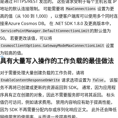
是通过 HTTPS/REST 发出的。 这些请求受制于每个主机名或 IP
地址的默认连接限制。 可能需要将
设置为更
MaxConnections
高的值（从 100 到 1,000），以便客户端库可以使用多个同时连
接来Azure Cosmos DB。 在 .NET SDK 1.8.0 及更高版本中，
的默认值为
ServicePointManager.DefaultConnectionLimit
50。 若要更改该值，可以将
设置
CosmosClientOptions.GatewayModeMaxConnectionLimit
为较高的值。
具有大量写入操作的工作负载的最佳做法
对于需要处理大量创建负载的工作负荷，请将
请求选项设置为
。 该服
EnableContentResponseOnWrite
false
务不再将已创建或更新的资源返回到 SDK。 通常，因为应用程
序具有正在创建的对象，因此不需要服务即可将其返回。 标头
值仍可访问，例如请求费用。 禁用内容响应有助于提高性能，
因为 SDK 不再需要分配内存或序列化响应正文。 此外还会降低
网络带宽的使用率，从而进一步提高性能。