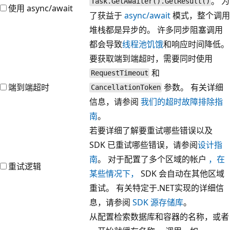
。 为
Task.GetAwaiter().GetResult()
使用 async/await
了获益于
async/await
模式，整个调用
堆栈都是异步的。 许多同步阻塞调用
都会导致
线程池饥饿
和响应时间降低。
要获取端到端超时，需要同时使用
和
RequestTimeout
端到端超时
参数。 有关详细
CancellationToken
信息，请参阅
我们的超时故障排除指
南
。
若要详细了解要重试哪些错误以及
SDK 已重试哪些错误，请参阅
设计指
南
。 对于配置了多个区域的帐户
，在
重试逻辑
某些情况下，
SDK 会自动在其他区域
重试。 有关特定于.NET实现的详细信
息，请参阅
SDK 源存储库
。
从配置检索数据库和容器的名称，或者