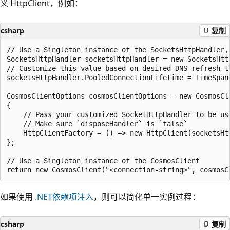
义 HttpClient，例如：
csharp
复制
// Use a Singleton instance of the SocketsHttpHandler,
SocketsHttpHandler socketsHttpHandler = new SocketsHttp
// Customize this value based on desired DNS refresh ti
socketsHttpHandler.PooledConnectionLifetime = TimeSpan.
CosmosClientOptions cosmosClientOptions = new CosmosCli
{

    // Pass your customized SocketHttpHandler to be use
    // Make sure `disposeHandler` is `false`

    HttpClientFactory = () => new HttpClient(socketsHtt
};

// Use a Singleton instance of the CosmosClient

如果使用
.NET依赖项注入
，则可以简化单一实例过程：
csharp
复制