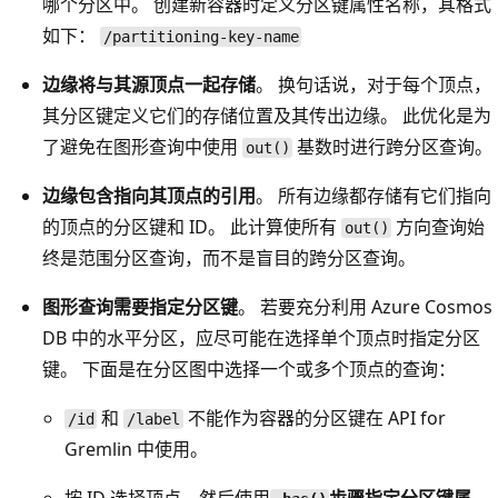
哪个分区中。 创建新容器时定义分区键属性名称，其格式
如下：
/partitioning-key-name
边缘将与其源顶点一起存储
。 换句话说，对于每个顶点，
其分区键定义它们的存储位置及其传出边缘。 此优化是为
了避免在图形查询中使用
基数时进行跨分区查询。
out()
边缘包含指向其顶点的引用
。 所有边缘都存储有它们指向
的顶点的分区键和 ID。 此计算使所有
方向查询始
out()
终是范围分区查询，而不是盲目的跨分区查询。
图形查询需要指定分区键
。 若要充分利用 Azure Cosmos
DB 中的水平分区，应尽可能在选择单个顶点时指定分区
键。 下面是在分区图中选择一个或多个顶点的查询：
和
不能作为容器的分区键在 API for
/id
/label
Gremlin 中使用。
按 ID 选择顶点，然后使用
步骤指定分区键属