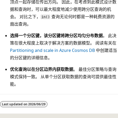
顶点一起存储在传出方向。 因此，在考虑到此模式设计数
据和查询时，可以最大程度地减少使用跨分区查询的机
会。 对比之下，
查询无论何时都是一种耗费资源的
in()
扇出查询。
选择一个分区键，该分区键将跨分区均匀分布数据
。 此决
策在很大程度上取决于解决方案的数据模型。 阅读有关在
Partitioning and scale in Azure Cosmos DB
中创建适当
的分区键的详细信息。
优化查询以在分区边界内获取数据
。 最佳分区策略与查询
模式保持一致。 从单个分区获取数据的查询可提供最佳性
能。
阅
读
Last updated on
2026/06/29
模
式