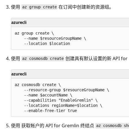
使用
在订阅中创建新的资源组。
az group create
azurecli
az group create \

    --name $resourceGroupName \

使用
创建具有默认设置的新 API for 
az cosmosdb create
azurecli
az cosmosdb create \

    --resource-group $resourceGroupName \

    --name $accountName \

    --capabilities "EnableGremlin" \

    --locations regionName=$location \

使用
获取帐户的 API for Gremlin 终结点
az cosmosdb sh