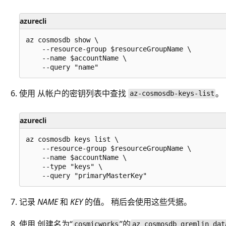
azurecli
az cosmosdb show \

    --resource-group $resourceGroupName \

    --name $accountName \

使用
从帐户的密钥列表中查找
。
az-cosmosdb-keys-list
azurecli
az cosmosdb keys list \

    --resource-group $resourceGroupName \

    --name $accountName \

    --type "keys" \

记录
NAME
和
KEY
的值。 稍后会使用这些凭据。
使用
创建名为“
”的
cosmicworks
az cosmosdb gremlin dat