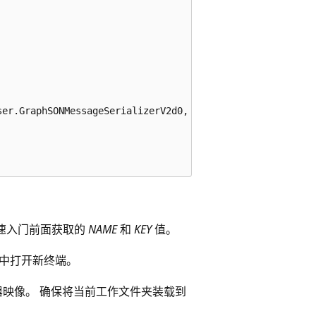
er.GraphSONMessageSerializerV2d0,

速入门前面获取的
NAME
和
KEY
值。
中打开新终端。
r 容器映像。 确保将当前工作文件夹装载到