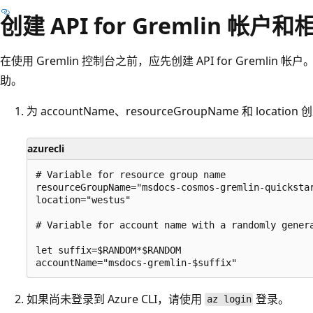
创建 API for Gremlin 帐户
在使用 Gremlin 控制台之前，应先创建 API for Gremli
助。
为 accountName、resourceGroupName 和 location 
azurecli
# Variable for resource group name

resourceGroupName="msdocs-cosmos-gremlin-quickstar
location="westus"

# Variable for account name with a randomly genera
let suffix=$RANDOM*$RANDOM

如果尚未登录到 Azure CLI，请使用
登录。
az login