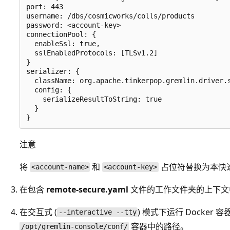
port: 443

username: /dbs/cosmicworks/colls/products

password: <account-key>

connectionPool: {

  enableSsl: true,

  sslEnabledProtocols: [TLSv1.2]

}

serializer: {

  className: org.apache.tinkerpop.gremlin.driver.s
  config: {

    serializeResultToString: true

  }

注意
将
和
占位符替换为本快
<account-name>
<account-key>
在包含
remote-secure.yaml
文件的工作文件夹的上下文
在交互式 (
) 模式下运行 Docke
--interactive --tty
容器中的路径。
/opt/gremlin-console/conf/