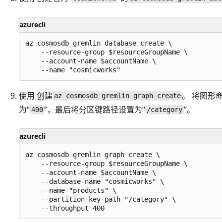
azurecli
az cosmosdb gremlin database create \

    --resource-group $resourceGroupName \

    --account-name $accountName \

使用
创建
。 将图形
az cosmosdb gremlin graph create
为“
”，最后将分区键路径设置为“
”。
400
/category
azurecli
az cosmosdb gremlin graph create \

    --resource-group $resourceGroupName \

    --account-name $accountName \

    --database-name "cosmicworks" \

    --name "products" \

    --partition-key-path "/category" \
