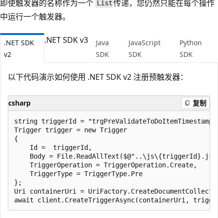
即使触发器的名称作为一个
传递，您仍然只能在每个操作
List
中运行一个触发器。
.NET SDK v3
.NET SDK
Java
JavaScript
Python
v2
SDK
SDK
SDK
以下代码演示如何使用 .NET SDK v2 注册预触发器：
csharp
复制
string triggerId = "trgPreValidateToDoItemTimestamp";
Trigger trigger = new Trigger

{

    Id =  triggerId,

    Body = File.ReadAllText($@"..\js\{triggerId}.js")
    TriggerOperation = TriggerOperation.Create,

    TriggerType = TriggerType.Pre

};

Uri containerUri = UriFactory.CreateDocumentCollecti