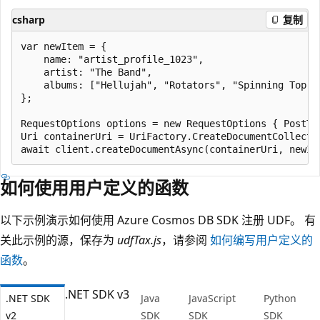
csharp
复制
var newItem = { 

    name: "artist_profile_1023",

    artist: "The Band",

    albums: ["Hellujah", "Rotators", "Spinning Top"]

};

RequestOptions options = new RequestOptions { PostTr
Uri containerUri = UriFactory.CreateDocumentCollecti
如何使用用户定义的函数
以下示例演示如何使用 Azure Cosmos DB SDK 注册 UDF。 有
关此示例的源，保存为
udfTax.js
，请参阅
如何编写用户定义的
函数
。
.NET SDK v3
.NET SDK
Java
JavaScript
Python
v2
SDK
SDK
SDK