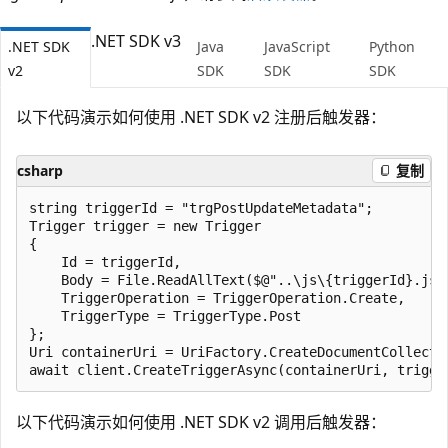
.NET SDK v3
.NET SDK
Java
JavaScript
Python
v2
SDK
SDK
SDK
以下代码演示如何使用 .NET SDK v2 注册后触发器：
csharp
复制
string triggerId = "trgPostUpdateMetadata";

Trigger trigger = new Trigger

{

    Id = triggerId,

    Body = File.ReadAllText($@"..\js\{triggerId}.js")
    TriggerOperation = TriggerOperation.Create,

    TriggerType = TriggerType.Post

};

Uri containerUri = UriFactory.CreateDocumentCollecti
以下代码演示如何使用 .NET SDK v2 调用后触发器：