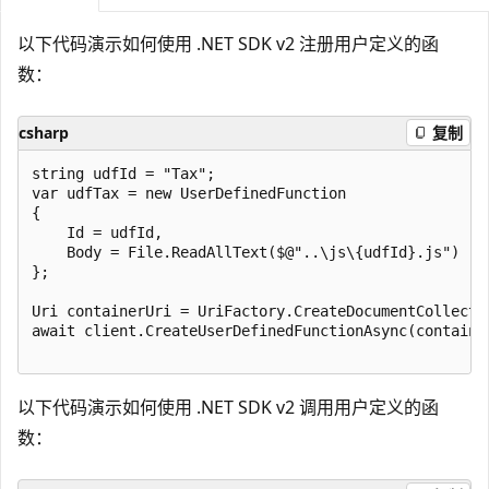
以下代码演示如何使用 .NET SDK v2 注册用户定义的函
数：
csharp
复制
string udfId = "Tax";

var udfTax = new UserDefinedFunction

{

    Id = udfId,

    Body = File.ReadAllText($@"..\js\{udfId}.js")

};

Uri containerUri = UriFactory.CreateDocumentCollecti
await client.CreateUserDefinedFunctionAsync(container
以下代码演示如何使用 .NET SDK v2 调用用户定义的函
数：