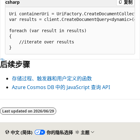
csharp
复制
Uri containerUri = UriFactory.CreateDocumentCollecti
var results = client.CreateDocumentQuery<dynamic>(co
foreach (var result in results)

{

    //iterate over results

后续步骤
存储过程、触发器和用户定义的函数
Azure Cosmos DB 中的 JavaScript 查询 API
Last updated on
2026/06/29
中文 (简体)
你的隐私选择
主题