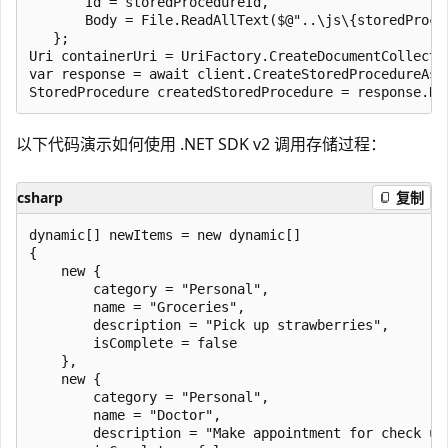
       Id = storedProcedureId,

       Body = File.ReadAllText($@"..\js\{storedProced
   };

Uri containerUri = UriFactory.CreateDocumentCollecti
var response = await client.CreateStoredProcedureAsy
以下代码演示如何使用 .NET SDK v2 调用存储过程：
csharp
复制
dynamic[] newItems = new dynamic[]

{

    new {

        category = "Personal",

        name = "Groceries",

        description = "Pick up strawberries",

        isComplete = false

    },

    new {

        category = "Personal",

        name = "Doctor",

        description = "Make appointment for check up"