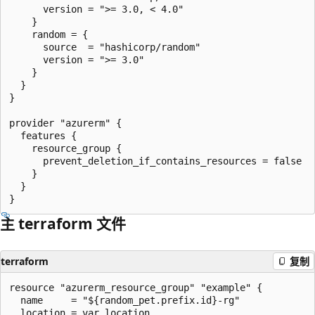
      version = ">= 3.0, < 4.0"

    }

    random = {

      source  = "hashicorp/random"

      version = ">= 3.0"

    }

  }

}

provider "azurerm" {

  features {

    resource_group {

      prevent_deletion_if_contains_resources = false

    }

  }

主 terraform 文件
terraform
复制
resource "azurerm_resource_group" "example" {

  name     = "${random_pet.prefix.id}-rg"

  location = var.location
