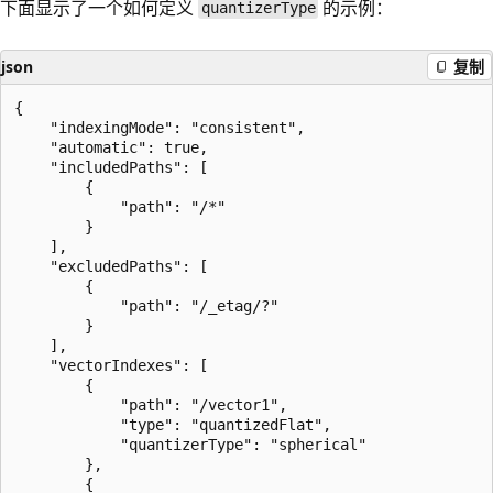
下面显示了一个如何定义
的示例：
quantizerType
json
复制
{

    "indexingMode": "consistent",

    "automatic": true,

    "includedPaths": [

        {

            "path": "/*"

        }

    ],

    "excludedPaths": [

        {

            "path": "/_etag/?"

        }

    ],

    "vectorIndexes": [

        {

            "path": "/vector1",

            "type": "quantizedFlat",

            "quantizerType": "spherical"

        },

        {
