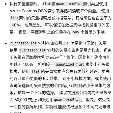
执行矢量搜索时，
和
索引类型使用
flat
quantizedFlat
Azure Cosmos DB的索引来存储和读取每个向量。 使用
索引的矢量搜索是暴力搜索法，其准确性或召回率为
flat
100%。 也就是说，可以保证在数据集中找到最相似的矢
量。 但是，平面索引上的矢量存在
个维度的限制。
505
索引在该索引上存储量化（压缩）矢量。
quantizedFlat
使用
索引的矢量搜索也是暴力搜索，但由
quantizedFlat
于矢量在添加到索引之前进行了量化，因此其准确度可能
略低于 100%。 但相较于
索引上的矢量
quantized flat
搜索，使用
的矢量搜索应会具有更低的延迟、更高
flat
的吞吐量和更低的 RU 成本。 对于小规模方案，或者使用
查询筛选器将矢量搜索的范围缩小到相对较小矢量集的方
案，这是一个不错的选择。 建议在搜索范围内的矢量数量
为 50,000 或更少时使用
。 但是，这只是
quantizedFlat
一般性的指导原则，实际性能应该根据各个不同的场景进