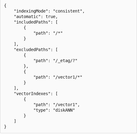
{

    "indexingMode": "consistent",

    "automatic": true,

    "includedPaths": [

        {

            "path": "/*"

        }

    ],

    "excludedPaths": [

        {

            "path": "/_etag/?"

        },

        {

            "path": "/vector1/*"

        }

    ],

    "vectorIndexes": [

        {

            "path": "/vector1",

            "type": "diskANN"

        }

    ]
