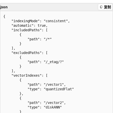
json
复制
{

    "indexingMode": "consistent",

    "automatic": true,

    "includedPaths": [

        {

            "path": "/*"

        }

    ],

    "excludedPaths": [

        {

            "path": "/_etag/?"

        }

    ],

    "vectorIndexes": [

        {

            "path": "/vector1",

            "type": "quantizedFlat"

        },

        {

            "path": "/vector2",

            "type": "diskANN"

        }
