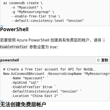
az cosmosdb create \

    -n "Myaccount" \

    -g "MyResourcegroup" \

    --enable-free-tier true \

PowerShell
若要使用 Azure PowerShell 创建具有免费层的帐户，请将
-
参数设置为
true
：
EnableFreeTier
powershell
复制
# Create a free tier account for API for NoSQL. 

New-AzCosmosDBAccount -ResourceGroupName "MyResourcegro
    -Name "myaccount" `

    -ApiKind "sql" `

    -EnableFreeTier $true `

    -DefaultConsistencyLevel "Session" `

无法创建免费层帐户