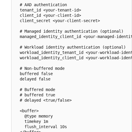
  # AAD authentication

  tenant_id <your-tenant-id>

  client_id <your-client-id>

  client_secret <your-client-secret>

  # Managed identity authentication (optional)

  managed_identity_client_id <your-managed-identit
  # Workload identity authentication (optional)

  workload_identity_tenant_id <your-workload-ident
  workload_identity_client_id <your-workload-ident
  # Non-buffered mode

  buffered false

  delayed false

  # Buffered mode

  # buffered true

  # delayed <true/false>

  <buffer>

    @type memory

    timekey 1m

    flush_interval 10s

  </buffer>
