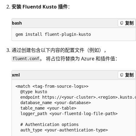
安装 Fluentd Kusto 插件
：
bash
复制
通过创建包含以下内容的配置文件（例如），
。 将占位符替换为 Azure 和插件值：
fluent.conf
xml
复制
<match <tag-from-source-logs>>

  @type kusto

  endpoint https://<your-cluster>.<region>.kusto.c
  database_name <your-database>

  table_name <your-table>

  logger_path <your-fluentd-log-file-path>

  # Authentication options

  auth_type <your-authentication-type>
