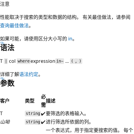
注意
性能取决于搜索的类型和数据的结构。 有关最佳做法，请参阅
查询最佳做法
。
如果可能，请使用区分大小写的
in
。
语法
T
col
expression
...
|
where
in~
(
,
)
详细了解
语法约定
。
参数
必
客户
类型
描述
需
T
✔️
要筛选的表格输入。
string
山坳
✔️
进行筛选所依据的列。
string
一个表达式，用于指定要搜索的值。 每个