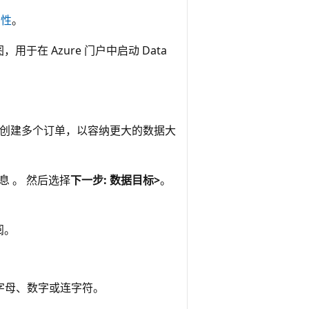
用性
。
在 Azure 门户中启动 Data
。 可以创建多个订单，以容纳更大的数据大
息 。 然后选择
下一步: 数据目标>
。
阅。
以是字母、数字或连字符。