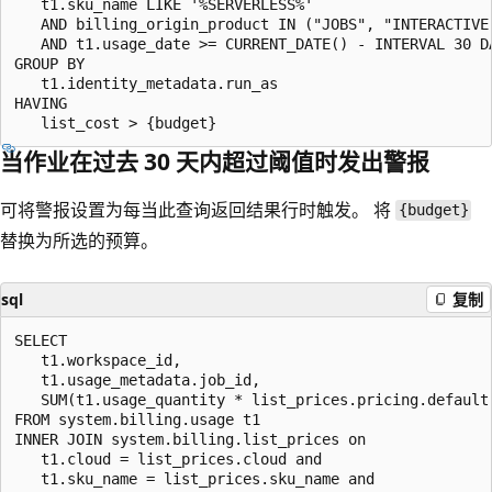
   t1.sku_name LIKE '%SERVERLESS%'

   AND billing_origin_product IN ("JOBS", "INTERACTIVE"
   AND t1.usage_date >= CURRENT_DATE() - INTERVAL 30 DA
GROUP BY

   t1.identity_metadata.run_as

HAVING

当作业在过去 30 天内超过阈值时发出警报
可将警报设置为每当此查询返回结果行时触发。 将
{budget}
替换为所选的预算。
sql
复制
SELECT

   t1.workspace_id,

   t1.usage_metadata.job_id,

   SUM(t1.usage_quantity * list_prices.pricing.default)
FROM system.billing.usage t1

INNER JOIN system.billing.list_prices on

   t1.cloud = list_prices.cloud and

   t1.sku_name = list_prices.sku_name and
