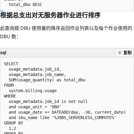
根据总支出对无服务器作业进行排序
此查询按 DBU 使用量的降序返回作业列表以及每个作业使用的
DBU 数：
sql
复制
SELECT

  usage_metadata.job_id,

  usage_metadata.job_name,

  SUM(usage_quantity) as total_dbu

FROM

  system.billing.usage

WHERE

  usage_metadata.job_id is not null

  and usage_unit = 'DBU'

  and usage_date >= DATEADD(day, -30, current_date)

  and sku_name like '%JOBS_SERVERLESS_COMPUTE%'

GROUP BY

  1,2

ORDER BY
