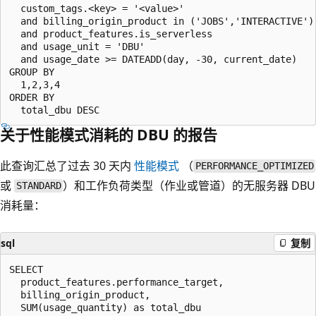
  custom_tags.<key> = '<value>'

  and billing_origin_product in ('JOBS','INTERACTIVE')

  and product_features.is_serverless

  and usage_unit = 'DBU'

  and usage_date >= DATEADD(day, -30, current_date)

GROUP BY

  1,2,3,4

ORDER BY

关于性能模式消耗的 DBU 的报告
此查询汇总了过去 30 天内
性能模式
（
PERFORMANCE_OPTIMIZED
或
）和工作负荷类型（作业或管道）的无服务器 DBU
STANDARD
消耗量：
sql
复制
SELECT

  product_features.performance_target,

  billing_origin_product,

  SUM(usage_quantity) as total_dbu
