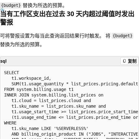
替换为所选的预算。
{budget}
当有工作区支出在过去 30 天内超过阈值时发出
警报
可将警报设置为每当此查询返回结果行时触发。 将
{budget}
替换为所选的预算。
sql
复制
SELECT

   t1.workspace_id,

   SUM(t1.usage_quantity * list_prices.pricing.default)
FROM system.billing.usage t1

INNER JOIN system.billing.list_prices on

   t1.cloud = list_prices.cloud and

   t1.sku_name = list_prices.sku_name and

   t1.usage_start_time >= list_prices.price_start_time 
   (t1.usage_end_time <= list_prices.price_end_time or
WHERE

   t1.sku_name LIKE '%SERVERLESS%'

   AND billing_origin_product IN ("JOBS", "INTERACTIVE"