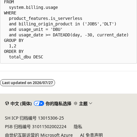
FROM

  system.billing.usage

WHERE

  product_features.is_serverless

  and billing_origin_product in ('JOBS','DLT')

  and usage_unit = 'DBU'

  and usage_date >= DATEADD(day, -30, current_date)

GROUP BY

  1,2

ORDER BY

Last updated on
2026/07/27
中文 (简体)
你的隐私选择
主题
SH ICP 归档编号 13015306-25
PSB 归档编号 31011502002224
隐私
由世纪互联运营的 Microsoft Azure
AI 免责声明