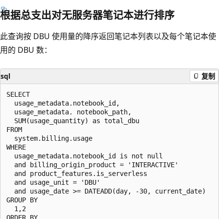
根据总支出对无服务器笔记本进行排序
此查询按 DBU 使用量的降序返回笔记本列表以及每个笔记本使
用的 DBU 数：
sql
复制
SELECT

  usage_metadata.notebook_id,

  usage_metadata. notebook_path,

  SUM(usage_quantity) as total_dbu

FROM

  system.billing.usage

WHERE

  usage_metadata.notebook_id is not null

  and billing_origin_product = 'INTERACTIVE'

  and product_features.is_serverless

  and usage_unit = 'DBU'

  and usage_date >= DATEADD(day, -30, current_date)

GROUP BY

  1,2

ORDER BY
