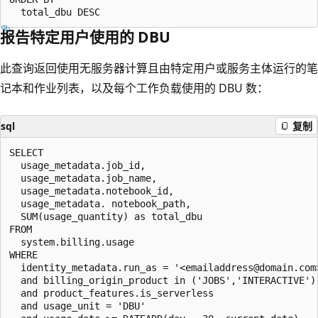
报告特定用户使用的 DBU
此查询返回使用无服务器计算且由特定用户或服务主体运行的笔
记本和作业列表，以及每个工作负载使用的 DBU 数：
sql
复制
SELECT

  usage_metadata.job_id,

  usage_metadata.job_name,

  usage_metadata.notebook_id,

  usage_metadata. notebook_path,

  SUM(usage_quantity) as total_dbu

FROM

  system.billing.usage

WHERE

  identity_metadata.run_as = '<emailaddress@domain.com>
  and billing_origin_product in ('JOBS','INTERACTIVE')

  and product_features.is_serverless

  and usage_unit = 'DBU'
