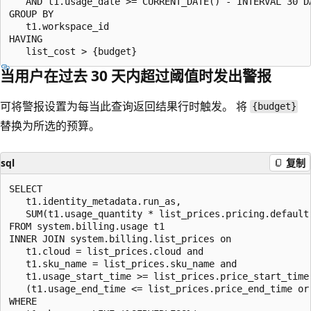
   AND t1.usage_date >= CURRENT_DATE() - INTERVAL 30 DA
GROUP BY

   t1.workspace_id

HAVING

当用户在过去 30 天内超过阈值时发出警报
可将警报设置为每当此查询返回结果行时触发。 将
{budget}
替换为所选的预算。
sql
复制
SELECT

   t1.identity_metadata.run_as,

   SUM(t1.usage_quantity * list_prices.pricing.default)
FROM system.billing.usage t1

INNER JOIN system.billing.list_prices on

   t1.cloud = list_prices.cloud and

   t1.sku_name = list_prices.sku_name and

   t1.usage_start_time >= list_prices.price_start_time 
   (t1.usage_end_time <= list_prices.price_end_time or
WHERE
