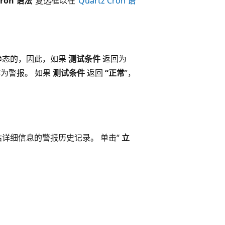
ron 语法
”复选框以在“
Quartz Cron 语
静态的，因此，如果
测试条件
返回为
为警报。 如果
测试条件
返回
“正常
”，
详细信息的警报历史记录。 单击“
立