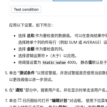
应用以下设置，如下所示：
选择
总和
作为要检查的数据值。 可以在查询结果中
选择跨单个列的所有行（例如 SUM 或 AVERAGE）
选择
金额
作为要检查的列。
选择逻辑运算符
>
（大于）以应用。
将阈值设置为
4000。 静态
值
默认处于
Static value
单击
“测试条件
”以预览警报，并测试警报是否使用当前数
以更改阈值以进一步测试。
在“
通知
”部分中，搜索用户名，并在显示时单击该用户名
单击
日历图标可打开
“编辑计划
”对话框。 使用下拉菜