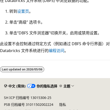
在 Databricks 文件系统 (DBFS) 中浏览数据的功能。
转到
设置页
。
单击“高级” 选项卡。
单击“DBFS 文件浏览器”切换开关，启用或禁用设置。
此设置不会控制通过特定方式（例如通过 DBFS 命令行界面）对
Databricks 文件系统进行的
编程访问
。
阅
读
Last updated on
2026/05/06
模
式
已
中文 (简体)
你的隐私选择
主题
禁
SH ICP 归档编号 13015306-25
用
PSB 归档编号 31011502002224
隐私