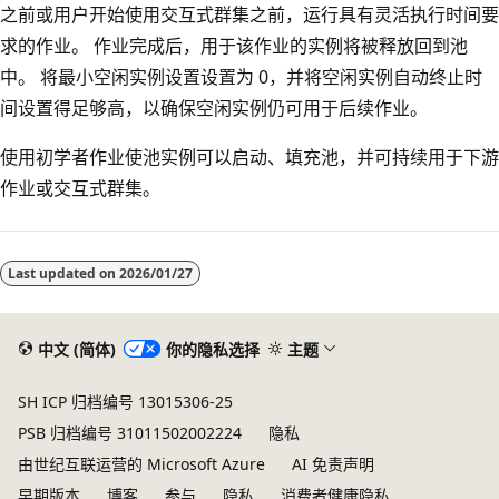
之前或用户开始使用交互式群集之前，运行具有灵活执行时间要
求的作业。 作业完成后，用于该作业的实例将被释放回到池
中。 将最小空闲实例设置设置为 0，并将空闲实例自动终止时
间设置得足够高，以确保空闲实例仍可用于后续作业。
使用初学者作业使池实例可以启动、填充池，并可持续用于下游
作业或交互式群集。
阅
读
Last updated on
2026/01/27
模
式
已
中文 (简体)
你的隐私选择
主题
禁
SH ICP 归档编号 13015306-25
用
PSB 归档编号 31011502002224
隐私
由世纪互联运营的 Microsoft Azure
AI 免责声明
早期版本
博客
参与
隐私
消费者健康隐私