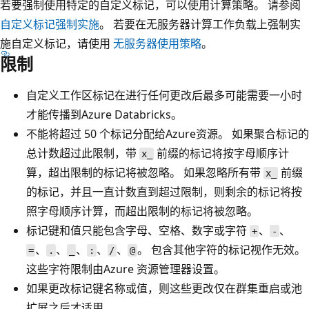
若要强制使用特定的自定义标记，可以使用计算策略。 请参阅
自定义标记强制实施
。 若要在无服务器计算工作负载上强制实
施自定义标记，请使用
无服务器使用策略
。
限制
自定义工作区标记在进行任何更改后最多可能需要一小时
才能传播到Azure Databricks。
不能将超过 50 个标记分配给Azure资源。 如果聚合标记的
总计数超过此限制，带
前缀的标记将按字母顺序计
x_
算，超出限制的标记将被忽略。 如果忽略所有带
前缀
x_
的标记，并且一直计数直到超过限制，则剩余的标记将按
照字母顺序计算，而超出限制的标记将被忽略。
标记键和值只能包含字母、空格、数字或字符
、
、
+
-
、
、
、
、
、
。 包含其他字符的标记视作无效。
=
.
_
:
/
@
这些字符限制由Azure 资源管理器设置。
如果更改标记键名称或值，则这些更改仅在群集重启或池
扩展之后才适用。