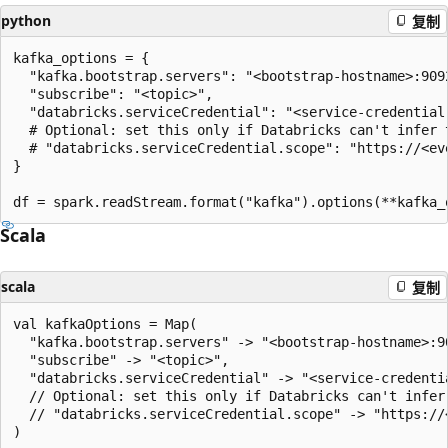
python
复制
kafka_options = {

  "kafka.bootstrap.servers": "<bootstrap-hostname>:9092
  "subscribe": "<topic>",

  "databricks.serviceCredential": "<service-credential-
  # Optional: set this only if Databricks can't infer t
  # "databricks.serviceCredential.scope": "https://<eve
}

Scala
scala
复制
val kafkaOptions = Map(

  "kafka.bootstrap.servers" -> "<bootstrap-hostname>:90
  "subscribe" -> "<topic>",

  "databricks.serviceCredential" -> "<service-credentia
  // Optional: set this only if Databricks can't infer
  // "databricks.serviceCredential.scope" -> "https://<
)
