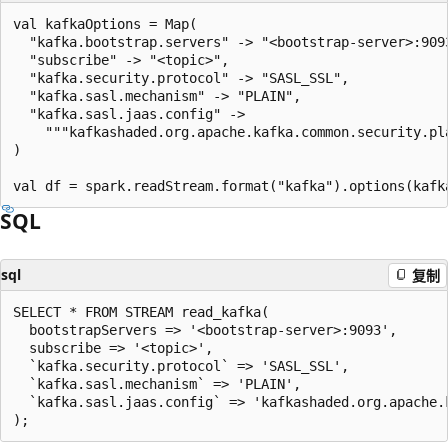
val kafkaOptions = Map(

  "kafka.bootstrap.servers" -> "<bootstrap-server>:9093
  "subscribe" -> "<topic>",

  "kafka.security.protocol" -> "SASL_SSL",

  "kafka.sasl.mechanism" -> "PLAIN",

  "kafka.sasl.jaas.config" ->

    """kafkashaded.org.apache.kafka.common.security.pl
)

SQL
sql
复制
SELECT * FROM STREAM read_kafka(

  bootstrapServers => '<bootstrap-server>:9093',

  subscribe => '<topic>',

  `kafka.security.protocol` => 'SASL_SSL',

  `kafka.sasl.mechanism` => 'PLAIN',

  `kafka.sasl.jaas.config` => 'kafkashaded.org.apache.