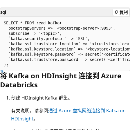
sql
复制
SELECT * FROM read_kafka(

  bootstrapServers => '<bootstrap-server>:9093',

  subscribe => '<topic>',

  `kafka.security.protocol` => 'SSL',

  `kafka.ssl.truststore.location` => '<truststore-locat
  `kafka.ssl.keystore.location` => '<keystore-location>
  `kafka.ssl.keystore.password` => secret('<certificat
  `kafka.ssl.truststore.password` => secret('<certific
将 Kafka on HDInsight 连接到 Azure
Databricks
创建 HDInsight Kafka 群集。
有关说明，请参阅
通过 Azure 虚拟网络连接到 Kafka on
HDInsight
。