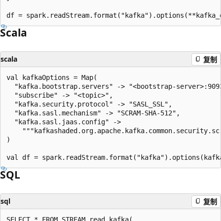
Scala
scala
复制
val kafkaOptions = Map(

  "kafka.bootstrap.servers" -> "<bootstrap-server>:9093
  "subscribe" -> "<topic>",

  "kafka.security.protocol" -> "SASL_SSL",

  "kafka.sasl.mechanism" -> "SCRAM-SHA-512",

  "kafka.sasl.jaas.config" ->

    """kafkashaded.org.apache.kafka.common.security.sc
)

SQL
sql
复制
SELECT * FROM STREAM read_kafka(
