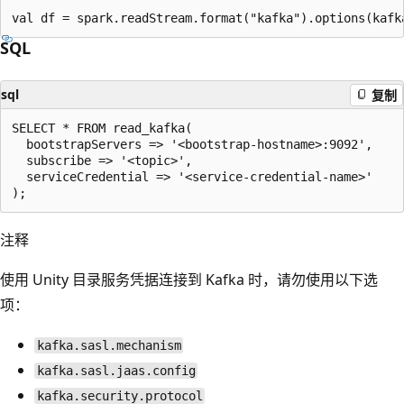
SQL
sql
复制
SELECT * FROM read_kafka(

  bootstrapServers => '<bootstrap-hostname>:9092',

  subscribe => '<topic>',

  serviceCredential => '<service-credential-name>'

注释
使用 Unity 目录服务凭据连接到 Kafka 时，请勿使用以下选
项：
kafka.sasl.mechanism
kafka.sasl.jaas.config
kafka.security.protocol