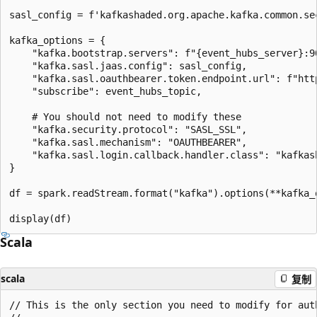
sasl_config = f'kafkashaded.org.apache.kafka.common.se
kafka_options = {

    "kafka.bootstrap.servers": f"{event_hubs_server}:9
    "kafka.sasl.jaas.config": sasl_config,

    "kafka.sasl.oauthbearer.token.endpoint.url": f"htt
    "subscribe": event_hubs_topic,

    # You should not need to modify these

    "kafka.security.protocol": "SASL_SSL",

    "kafka.sasl.mechanism": "OAUTHBEARER",

    "kafka.sasl.login.callback.handler.class": "kafkas
}

df = spark.readStream.format("kafka").options(**kafka_o
Scala
scala
复制
// This is the only section you need to modify for auth