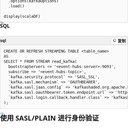
  .options(kafkaOptions)

  .load()

SQL
sql
复制
CREATE OR REFRESH STREAMING TABLE <table_name>

AS

SELECT * FROM STREAM read_kafka(

  bootstrapServers => '<event-hubs-server>:9093',

  subscribe => '<event-hubs-topic>',

  `kafka.security.protocol` => 'SASL_SSL',

  `kafka.sasl.mechanism` => 'OAUTHBEARER',

  `kafka.sasl.jaas.config` => 'kafkashaded.org.apache.
  `kafka.sasl.oauthbearer.token.endpoint.url` => 'http
  `kafka.sasl.login.callback.handler.class` => 'kafkas
使用 SASL/PLAIN 进行身份验证