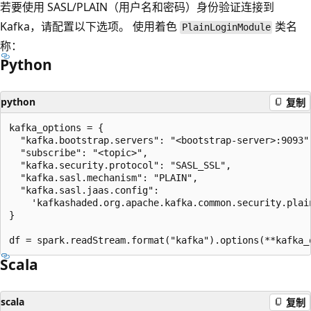
若要使用 SASL/PLAIN（用户名和密码）身份验证连接到
Kafka，请配置以下选项。 使用着色
类名
PlainLoginModule
称：
Python
python
复制
kafka_options = {

  "kafka.bootstrap.servers": "<bootstrap-server>:9093",
  "subscribe": "<topic>",

  "kafka.security.protocol": "SASL_SSL",

  "kafka.sasl.mechanism": "PLAIN",

  "kafka.sasl.jaas.config":

    'kafkashaded.org.apache.kafka.common.security.plai
}

Scala
scala
复制