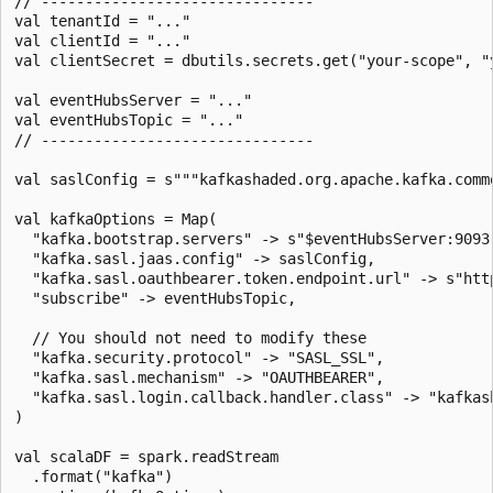
// -------------------------------

val tenantId = "..."

val clientId = "..."

val clientSecret = dbutils.secrets.get("your-scope", "y
val eventHubsServer = "..."

val eventHubsTopic = "..."

// -------------------------------

val saslConfig = s"""kafkashaded.org.apache.kafka.comm
val kafkaOptions = Map(

  "kafka.bootstrap.servers" -> s"$eventHubsServer:9093
  "kafka.sasl.jaas.config" -> saslConfig,

  "kafka.sasl.oauthbearer.token.endpoint.url" -> s"htt
  "subscribe" -> eventHubsTopic,

  // You should not need to modify these

  "kafka.security.protocol" -> "SASL_SSL",

  "kafka.sasl.mechanism" -> "OAUTHBEARER",

  "kafka.sasl.login.callback.handler.class" -> "kafkas
)

val scalaDF = spark.readStream

  .format("kafka")
