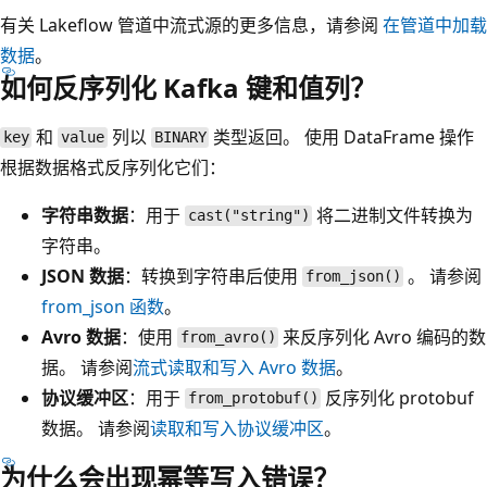
有关 Lakeflow 管道中流式源的更多信息，请参阅
在管道中加载
数据
。
如何反序列化 Kafka 键和值列？
和
列以
类型返回。 使用 DataFrame 操作
key
value
BINARY
根据数据格式反序列化它们：
字符串数据
：用于
将二进制文件转换为
cast("string")
字符串。
JSON 数据
：转换到字符串后使用
。 请参阅
from_json()
from_json
函数
。
Avro 数据
：使用
来反序列化 Avro 编码的数
from_avro()
据。 请参阅
流式读取和写入 Avro 数据
。
协议缓冲区
：用于
反序列化 protobuf
from_protobuf()
数据。 请参阅
读取和写入协议缓冲区
。
为什么会出现幂等写入错误？