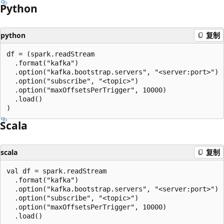
Python
python
复制
df = (spark.readStream

  .format("kafka")

  .option("kafka.bootstrap.servers", "<server:port>")

  .option("subscribe", "<topic>")

  .option("maxOffsetsPerTrigger", 10000)

  .load()

Scala
scala
复制
val df = spark.readStream

  .format("kafka")

  .option("kafka.bootstrap.servers", "<server:port>")

  .option("subscribe", "<topic>")

  .option("maxOffsetsPerTrigger", 10000)
