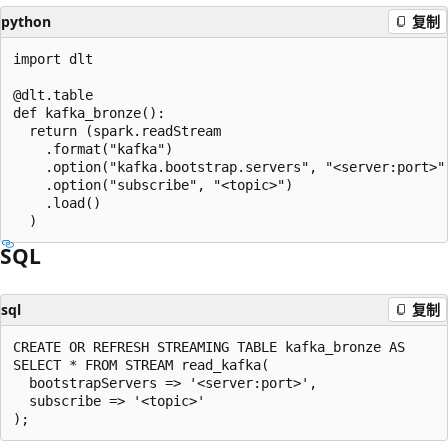
python
复制
import dlt

@dlt.table

def kafka_bronze():

  return (spark.readStream

    .format("kafka")

    .option("kafka.bootstrap.servers", "<server:port>")
    .option("subscribe", "<topic>")

    .load()

SQL
sql
复制
CREATE OR REFRESH STREAMING TABLE kafka_bronze AS

SELECT * FROM STREAM read_kafka(

  bootstrapServers => '<server:port>',

  subscribe => '<topic>'
