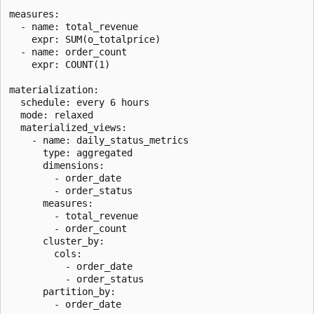
measures:

  - name: total_revenue

    expr: SUM(o_totalprice)

  - name: order_count

    expr: COUNT(1)

materialization:

  schedule: every 6 hours

  mode: relaxed

  materialized_views:

    - name: daily_status_metrics

      type: aggregated

      dimensions:

        - order_date

        - order_status

      measures:

        - total_revenue

        - order_count

      cluster_by:

        cols:

          - order_date

          - order_status

      partition_by:
