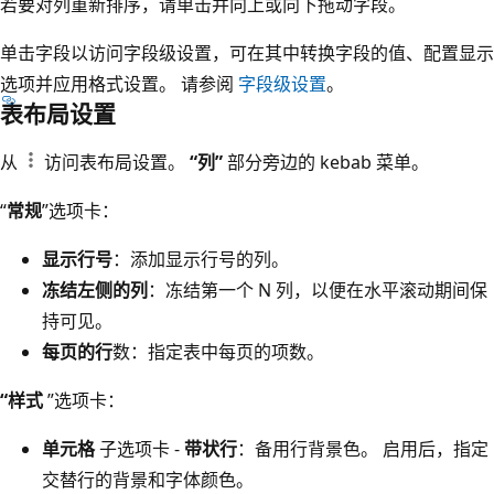
若要对列重新排序，请单击并向上或向下拖动字段。
单击字段以访问字段级设置，可在其中转换字段的值、配置显示
选项并应用格式设置。 请参阅
字段级设置
。
表布局设置
从
访问表布局设置。
“列”
部分旁边的 kebab 菜单。
“
常规
”选项卡：
显示行号
：添加显示行号的列。
冻结左侧的列
：冻结第一个 N 列，以便在水平滚动期间保
持可见。
每页的行
数：指定表中每页的项数。
“样式
”选项卡：
单元格
子选项卡 -
带状行
：备用行背景色。 启用后，指定
交替行的背景和字体颜色。