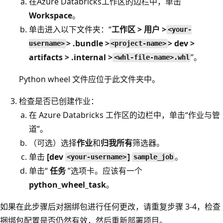
在Azure Databricks工作区的边栏中，单击
Workspace
。
单击进入以下文件夹：“
工作区 > 用户 >
<your-
> .bundle >
> dev >
username>
<project-name>
artifacts > .internal >
”。
<whl-file-name>.whl
Python wheel 文件应位于此文件夹中。
检查是否已创建作业：
在 Azure Databricks 工作区的边栏中，单击“作业与管
道”。
（可选）选择
作业
和
归我所有
筛选器。
单击
[dev
]
。
<your-username>
sample_job
单击“
任务
”选项卡。应该有一个
python_wheel_task
。
如果在此步骤后对捆绑包进行任何更改，请重复步骤 3-4，检查
捆绑包配置是否仍然有效，然后重新部署项目。