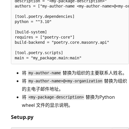
description = "<my-package-description>"

authors = ["my-author-name <my-author-name>@<my-or
[tool.poetry.dependencies]

python = "^3.10"

[build-system]

requires = ["poetry-core"]

build-backend = "poetry.core.masonry.api"

[tool.poetry.scripts]

将
替换为组织的主要联系人姓名。
my-author-name
将
替换为组织
my-author-name>@<my-organization
的主电子邮件地址。
将
替换为Python
<my-package-description>
wheel 文件的显示说明。
Setup.py