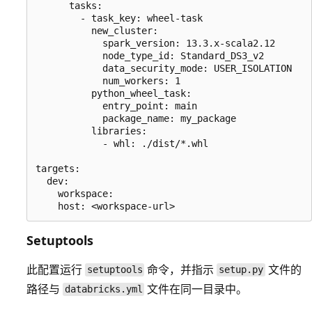
      tasks:

        - task_key: wheel-task

          new_cluster:

            spark_version: 13.3.x-scala2.12

            node_type_id: Standard_DS3_v2

            data_security_mode: USER_ISOLATION

            num_workers: 1

          python_wheel_task:

            entry_point: main

            package_name: my_package

          libraries:

            - whl: ./dist/*.whl

targets:

  dev:

    workspace:

Setuptools
此配置运行
命令，并指示
文件的
setuptools
setup.py
路径与
文件在同一目录中。
databricks.yml