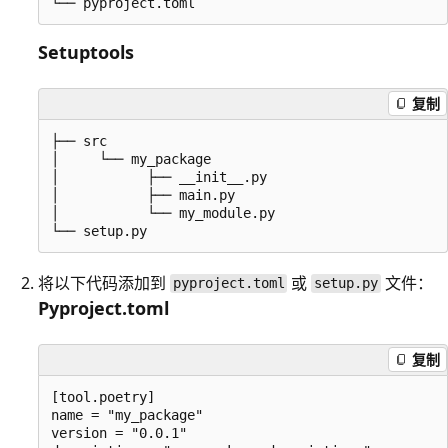
Setuptools
复制
├── src

│     └── my_package

│           ├── __init__.py

│           ├── main.py

│           └── my_module.py

将以下代码添加到
或
文件：
pyproject.toml
setup.py
Pyproject.toml
复制
[tool.poetry]

name = "my_package"

version = "0.0.1"
