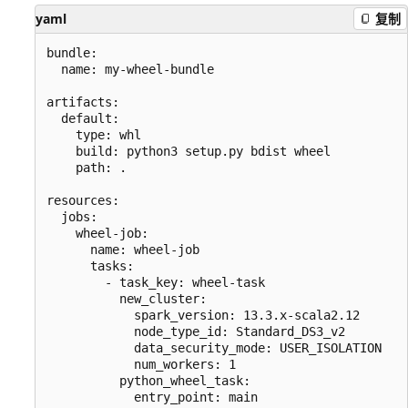
yaml
复制
bundle:

  name: my-wheel-bundle

artifacts:

  default:

    type: whl

    build: python3 setup.py bdist wheel

    path: .

resources:

  jobs:

    wheel-job:

      name: wheel-job

      tasks:

        - task_key: wheel-task

          new_cluster:

            spark_version: 13.3.x-scala2.12

            node_type_id: Standard_DS3_v2

            data_security_mode: USER_ISOLATION

            num_workers: 1

          python_wheel_task:

            entry_point: main
