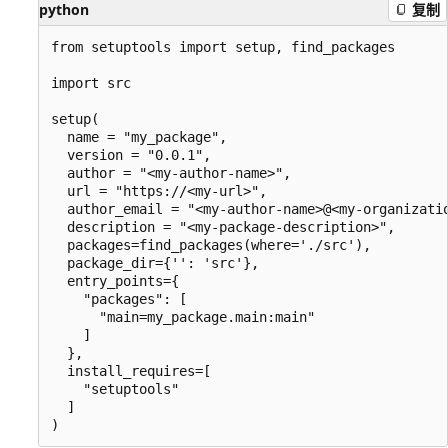
python
复制
from setuptools import setup, find_packages

import src

setup(

  name = "my_package",

  version = "0.0.1",

  author = "<my-author-name>",

  url = "https://<my-url>",

  author_email = "<my-author-name>@<my-organizatio
  description = "<my-package-description>",

  packages=find_packages(where='./src'),

  package_dir={'': 'src'},

  entry_points={

    "packages": [

      "main=my_package.main:main"

    ]

  },

  install_requires=[

    "setuptools"

  ]
