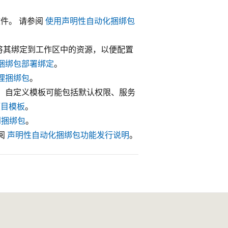
文件。 请参阅
使用声明性自动化捆绑包
将其绑定到工作区中的资源，以便配置
ks 捆绑包部署绑定
。
理捆绑包
。
 自定义模板可能包括默认权限、服务
项目模板
。
移到捆绑包
。
阅
声明性自动化捆绑包功能发行说明
。