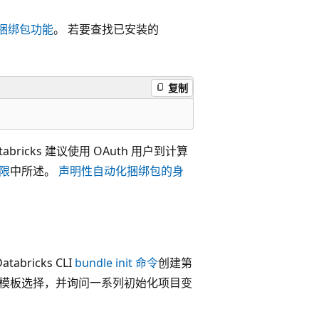
捆绑包功能
。 若要查找已安装的
复制
Databricks 建议使用 OAuth 用户到计算
限
中所述。
声明性自动化捆绑包的身
ricks CLI
bundle init 命令
创建第
捆绑包模板选择，并询问一系列初始化项目变