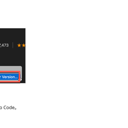
io Code。