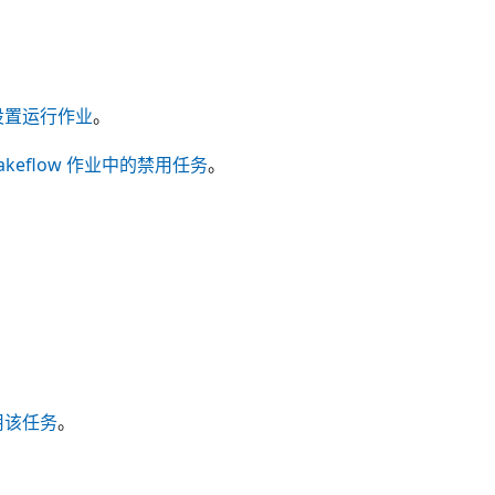
设置运行作业
。
akeflow 作业中的禁用任务
。
用该任务
。