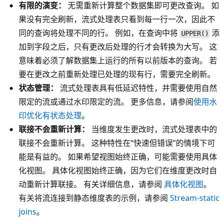
有限的演变：
无需重新计算整个数据集即可更改查询。 如
果没有完全刷新，流式处理表只看到每一行一次，因此不
同的查询将处理不同的行。 例如，在查询中将
添
UPPER()
加到字段之后，只有更改后处理的行才会转换为大写。 这
意味着必须了解数据集上运行的所有以前版本的查询。 若
要在更改之前重新处理已处理的现有行，需要完全刷新。
状态管理：
流式处理表具有低延迟特性，并需要使用自然
限定的流或通过水印限定的流。 更多信息，请参阅
使用水
印优化有状态处理
。
联接不会重新计算：
当维度发生更改时，流式处理表中的
联接不会重新计算。 这种特性在“快速但错误”的情境下可
能是有益的。 如果希望视图始终正确，可能需要使用具体
化视图。 具体化视图始终正确，因为它们在维度更改时自
动重新计算联接。 有关详细信息，请参阅
具体化视图
。
有关将流连接到静态维度表的示例，请参阅
Stream-static
joins
。