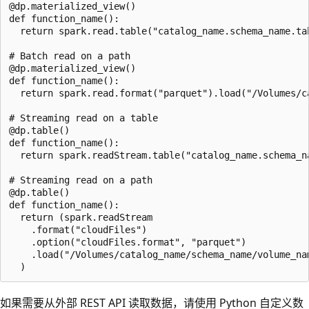
@dp.materialized_view()

def function_name():

  return spark.read.table("catalog_name.schema_name.tab
# Batch read on a path

@dp.materialized_view()

def function_name():

  return spark.read.format("parquet").load("/Volumes/c
# Streaming read on a table

@dp.table()

def function_name():

  return spark.readStream.table("catalog_name.schema_na
# Streaming read on a path

@dp.table()

def function_name():

  return (spark.readStream

    .format("cloudFiles")

    .option("cloudFiles.format", "parquet")

    .load("/Volumes/catalog_name/schema_name/volume_nam
如果需要从外部 REST API 读取数据，请使用 Python 自定义数