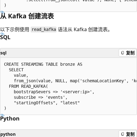
从 Kafka 创建流表
以下示例使用
语法从 Kafka 创建流表。
read_kafka
SQL
sql
复制
CREATE STREAMING TABLE bronze AS

  SELECT

    value,

    from_json(value, NULL, map('schemaLocationKey', 'ke
  FROM READ_KAFKA(

    bootstrapSevers => '<server:ip>',

    subscribe => 'events',

    "startingOffsets", "latest"

Python
python
复制