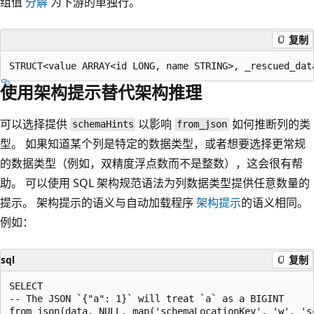
组值
分解
为下游的单独行。
复制
使用架构提示替代架构推理
可以选择提供
以影响
如何推断列的类
schemaHints
from_json
型。 如果知道某个列是特定的数据类型，或者想要选择更常规
的数据类型（例如，双精度浮点数而不是整数），这会很有帮
助。 可以使用 SQL 架构规范语法为列数据类型提供任意数量的
提示。 架构提示的语义与自动加载程序
架构提示
的语义相同。
例如：
sql
复制
SELECT

-- The JSON `{"a": 1}` will treat `a` as a BIGINT

from_json(data, NULL, map('schemaLocationKey', 'w', 'sc