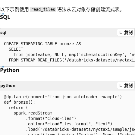
以下示例使用
语法从云对象存储创建流式表。
read_files
SQL
sql
复制
CREATE STREAMING TABLE bronze AS

  SELECT

    from_json(value, NULL, map('schemaLocationKey', 'ny
Python
python
复制
@dp.table(comment="from_json autoloader example")

def bronze():

  return (

    spark.readStream

         .format("cloudFiles")

         .option("cloudFiles.format", "text")

         .load("/databricks-datasets/nyctaxi/sample/jso
         .select(from_json(col("value"), None, {"schem