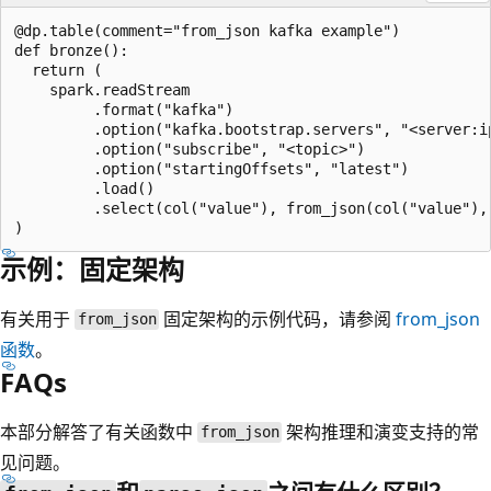
@dp.table(comment="from_json kafka example")

def bronze():

  return (

    spark.readStream

         .format("kafka")

         .option("kafka.bootstrap.servers", "<server:ip
         .option("subscribe", "<topic>")

         .option("startingOffsets", "latest")

         .load()

         .select(col("value"), from_json(col("value"),
示例：固定架构
有关用于
固定架构的示例代码，请参阅
from_json
from_json
函数
。
FAQs
本部分解答了有关函数中
架构推理和演变支持的常
from_json
见问题。