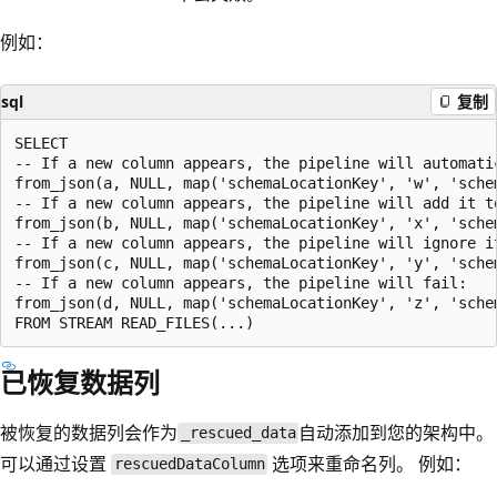
例如：
sql
复制
SELECT

-- If a new column appears, the pipeline will automatic
from_json(a, NULL, map('schemaLocationKey', 'w', 'sche
-- If a new column appears, the pipeline will add it to
from_json(b, NULL, map('schemaLocationKey', 'x', 'schem
-- If a new column appears, the pipeline will ignore it
from_json(c, NULL, map('schemaLocationKey', 'y', 'schem
-- If a new column appears, the pipeline will fail:

from_json(d, NULL, map('schemaLocationKey', 'z', 'sche
已恢复数据列
被恢复的数据列会作为
自动添加到您的架构中。
_rescued_data
可以通过设置
选项来重命名列。 例如：
rescuedDataColumn