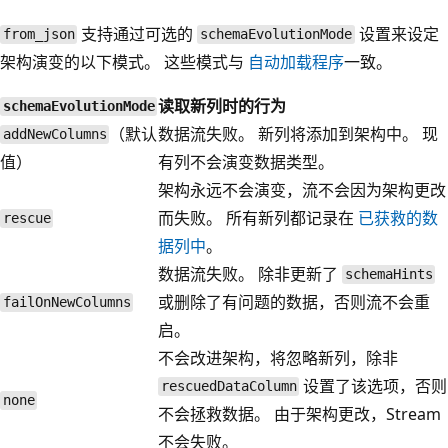
支持通过可选的
设置来设定
from_json
schemaEvolutionMode
架构演变的以下模式。 这些模式与
自动加载程序
一致。
读取新列时的行为
schemaEvolutionMode
（默认
数据流失败。 新列将添加到架构中。 现
addNewColumns
值）
有列不会演变数据类型。
架构永远不会演变，流不会因为架构更改
而失败。 所有新列都记录在
已获救的数
rescue
据列中
。
数据流失败。 除非更新了
schemaHints
或删除了有问题的数据，否则流不会重
failOnNewColumns
启。
不会改进架构，将忽略新列，除非
设置了该选项，否则
rescuedDataColumn
none
不会拯救数据。 由于架构更改，Stream
不会失败。