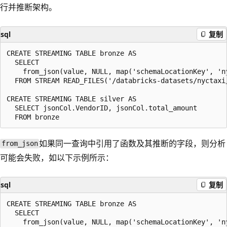
行并推断架构。
sql
复制
CREATE STREAMING TABLE bronze AS

  SELECT

    from_json(value, NULL, map('schemaLocationKey', 'ny
  FROM STREAM READ_FILES('/databricks-datasets/nyctaxi/
CREATE STREAMING TABLE silver AS

  SELECT jsonCol.VendorID, jsonCol.total_amount

如果同一查询中引用了函数及其推断的字段，则分析
from_json
可能会失败，如以下示例所示：
sql
复制
CREATE STREAMING TABLE bronze AS

  SELECT

    from_json(value, NULL, map('schemaLocationKey', 'ny