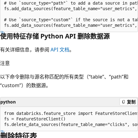
# Use `source_type="path"` to add a data source in path
fs.add_data_sources(feature_table_name="user_metrics",
# Use `source_type="custom"` if the source is not a tab
使用特征存储 Python API 删除数据源
有关详细信息，请参阅
API 文档
。
注意
以下命令删除与源名称匹配的所有类型（“table”、“path”和
“custom”）的数据源。
python
复制
from databricks.feature_store import FeatureStoreClient
fs = FeatureStoreClient()

删除特征表