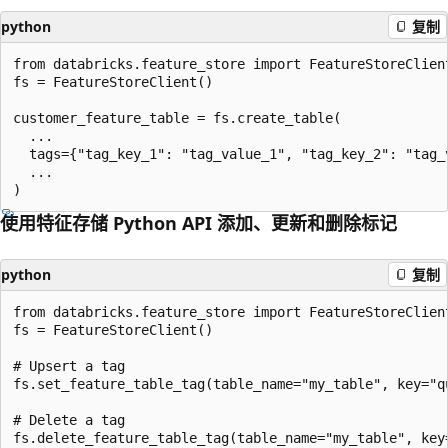
python
复制
from databricks.feature_store import FeatureStoreClient
fs = FeatureStoreClient()

customer_feature_table = fs.create_table(

  ...

  tags={"tag_key_1": "tag_value_1", "tag_key_2": "tag_v
  ...

使用特征存储 Python API 添加、更新和删除标记
python
复制
from databricks.feature_store import FeatureStoreClient
fs = FeatureStoreClient()

# Upsert a tag

fs.set_feature_table_tag(table_name="my_table", key="qu
# Delete a tag
