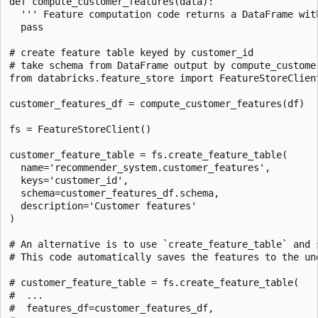
def compute_customer_features(data):

  ''' Feature computation code returns a DataFrame with
  pass

# create feature table keyed by customer_id

# take schema from DataFrame output by compute_customer
from databricks.feature_store import FeatureStoreClient
customer_features_df = compute_customer_features(df)

fs = FeatureStoreClient()

customer_feature_table = fs.create_feature_table(

  name='recommender_system.customer_features',

  keys='customer_id',

  schema=customer_features_df.schema,

  description='Customer features'

)

# An alternative is to use `create_feature_table` and 
# This code automatically saves the features to the und
# customer_feature_table = fs.create_feature_table(

#  ...

#  features_df=customer_features_df,
