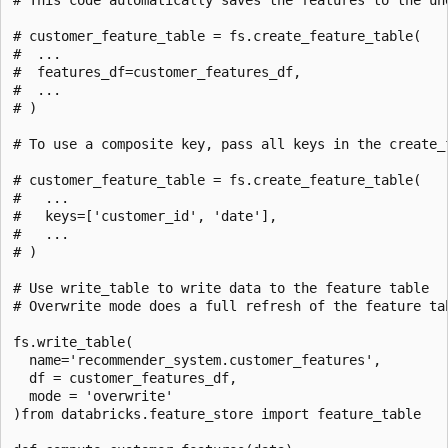
# customer_feature_table = fs.create_feature_table(

#  ...

#  features_df=customer_features_df,

#  ...

# )

# To use a composite key, pass all keys in the create_f
# customer_feature_table = fs.create_feature_table(

#   ...

#   keys=['customer_id', 'date'],

#   ...

# )

# Use write_table to write data to the feature table

# Overwrite mode does a full refresh of the feature tab
fs.write_table(

  name='recommender_system.customer_features',

  df = customer_features_df,

  mode = 'overwrite'

)from databricks.feature_store import feature_table
