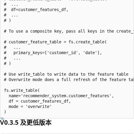
#  ...

#  df=customer_features_df,

#  ...

# )

# To use a composite key, pass all keys in the create_t
# customer_feature_table = fs.create_table(

#   ...

#   primary_keys=['customer_id', 'date'],

#   ...

# )

# Use write_table to write data to the feature table

# Overwrite mode does a full refresh of the feature tab
fs.write_table(

  name='recommender_system.customer_features',

  df = customer_features_df,

  mode = 'overwrite'

V0.3.5 及更低版本