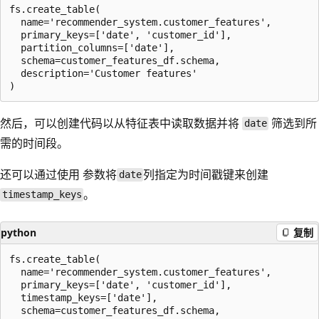
fs.create_table(

  name='recommender_system.customer_features',

  primary_keys=['date', 'customer_id'],

  partition_columns=['date'],

  schema=customer_features_df.schema,

  description='Customer features'

然后，可以创建代码以从特征表中读取数据并将
筛选到所
date
需的时间段。
还可以通过使用
参数将
列指定为时间戳键来创建
date
。
timestamp_keys
python
复制
fs.create_table(

  name='recommender_system.customer_features',

  primary_keys=['date', 'customer_id'],

  timestamp_keys=['date'],

  schema=customer_features_df.schema,
