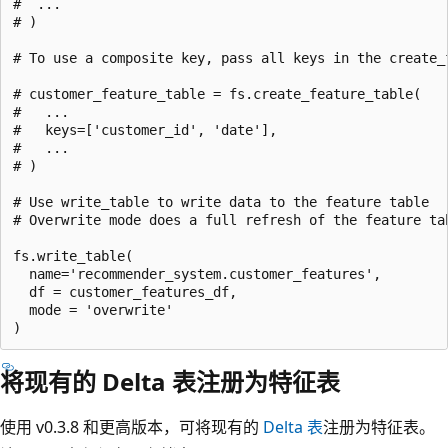
#  ...

# )

# To use a composite key, pass all keys in the create_f
# customer_feature_table = fs.create_feature_table(

#   ...

#   keys=['customer_id', 'date'],

#   ...

# )

# Use write_table to write data to the feature table

# Overwrite mode does a full refresh of the feature tab
fs.write_table(

  name='recommender_system.customer_features',

  df = customer_features_df,

  mode = 'overwrite'

将现有的 Delta 表注册为特征表
使用 v0.3.8 和更高版本，可将现有的
Delta 表
注册为特征表。