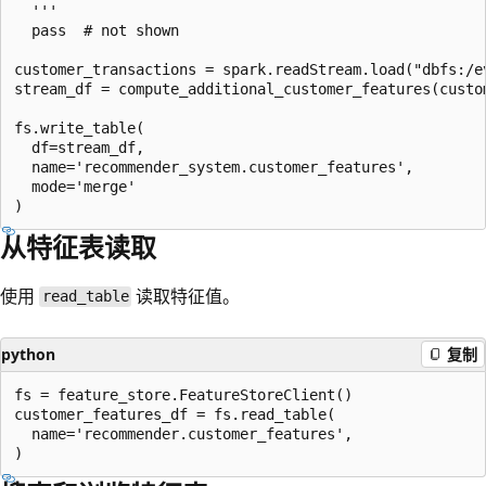
  '''

  pass  # not shown

customer_transactions = spark.readStream.load("dbfs:/ev
stream_df = compute_additional_customer_features(custom
fs.write_table(

  df=stream_df,

  name='recommender_system.customer_features',

  mode='merge'

从特征表读取
使用
读取特征值。
read_table
python
复制
fs = feature_store.FeatureStoreClient()

customer_features_df = fs.read_table(

  name='recommender.customer_features',
