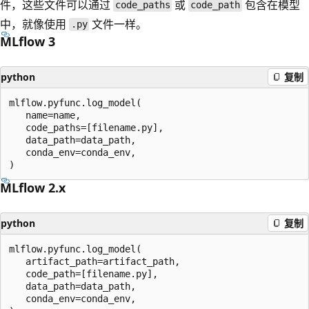
件，这些文件可以通过
或
包含在模型
code_paths
code_path
中，就像使用
文件一样。
.py
MLflow 3
python
复制
mlflow.pyfunc.log_model(

   name=name,

   code_paths=[filename.py],

   data_path=data_path,

   conda_env=conda_env,

MLflow 2.x
python
复制
mlflow.pyfunc.log_model(

   artifact_path=artifact_path,

   code_path=[filename.py],

   data_path=data_path,

   conda_env=conda_env,
