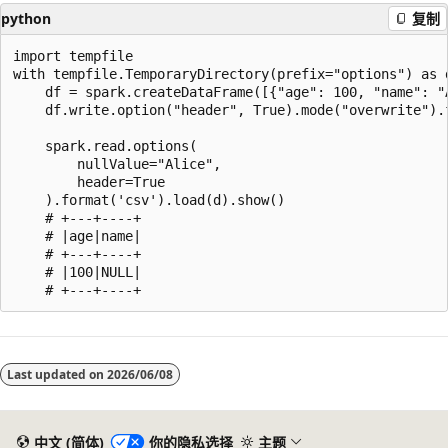
python
复制
import tempfile

with tempfile.TemporaryDirectory(prefix="options") as d
    df = spark.createDataFrame([{"age": 100, "name": "A
    df.write.option("header", True).mode("overwrite").f
    spark.read.options(

        nullValue="Alice",

        header=True

    ).format('csv').load(d).show()

    # +---+----+

    # |age|name|

    # +---+----+

    # |100|NULL|

阅
读
Last updated on
2026/06/08
模
式
已
中文 (简体)
你的隐私选择
主题