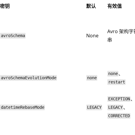
密钥
默认
有效值
Avro 架构字
None
avroSchema
串
、
none
avroSchemaEvolutionMode
none
restart
EXCEPTION
、
datetimeRebaseMode
LEGACY
LEGACY
CORRECTED