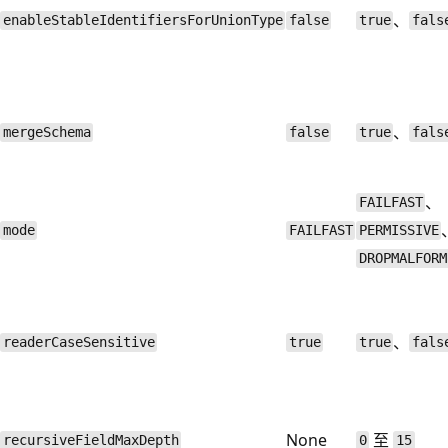
、
enableStableIdentifiersForUnionType
false
true
fals
、
mergeSchema
false
true
fals
、
FAILFAST
mode
FAILFAST
PERMISSIVE
DROPMALFORM
、
readerCaseSensitive
true
true
fals
None
至
recursiveFieldMaxDepth
0
15