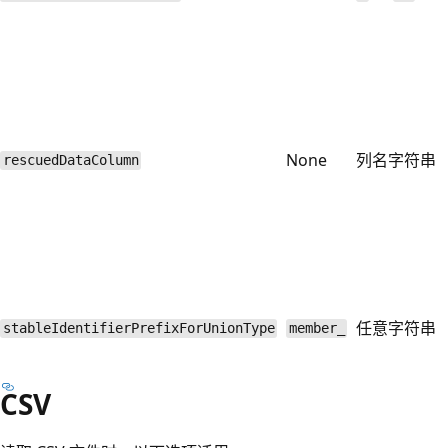
None
列名字符串
rescuedDataColumn
任意字符串
stableIdentifierPrefixForUnionType
member_
CSV