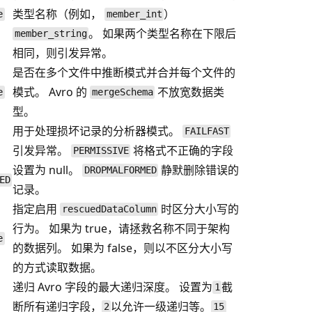
类型名称（例如，
）
e
member_int
。 如果两个类型名称在下限后
member_string
相同，则引发异常。
是否在多个文件中推断模式并合并每个文件的
模式。 Avro 的
不放宽数据类
e
mergeSchema
型。
用于处理损坏记录的分析器模式。
FAILFAST
引发异常。
将格式不正确的字段
PERMISSIVE
、
设置为 null。
静默删除错误的
DROPMALFORMED
ED
记录。
指定启用
时区分大小写的
rescuedDataColumn
行为。 如果为 true，请拯救名称不同于架构
e
的数据列。 如果为 false，则以不区分大小写
的方式读取数据。
递归 Avro 字段的最大递归深度。 设置为
截
1
断所有递归字段，
以允许一级递归等。
2
15