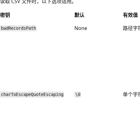
读取 CSV 文件时，以下选项适用。
密钥
默认
有效值
None
路径字
badRecordsPath
单个字
charToEscapeQuoteEscaping
\0