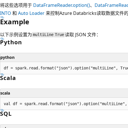
将这些选项用于
DataFrameReader.option()
、
DataFrameReade
INTO
和
Auto Loader
来控制Azure Databricks读取数据文
Example
以下示例设置为
读取 JSON 文件：
multiLine
True
Python
python
Scala
scala
SQL