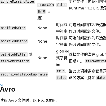
少的文件且仍返回内容时继
ignoreMissingFiles
true
COPY
false
Runtime 11.3 L
旧
INTO
版）
时间戳
可选时间戳作为筛选
None
modifiedAfter
字符串
修改时间戳的文件。
时间戳
可选时间戳作为筛选
None
modifiedBefore
字符串
修改时间戳的文件。
glob 模
或
选择文件的潜在 glob
pathGlobFilter
None
式字符
旧版）。
fileNamePattern
fileNamePa
串
、
当此选项搜索嵌套目
true
recursiveFileLookup
false
命名方案（例如
false
date
Avro
读取 Avro 文件时，以下选项适用。