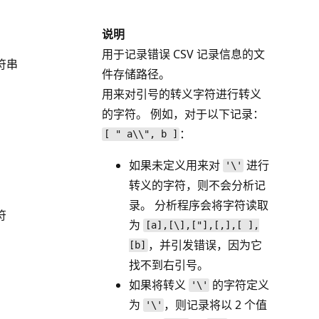
说明
用于记录错误 CSV 记录信息的文
符串
件存储路径。
用来对引号的转义字符进行转义
的字符。 例如，对于以下记录：
：
[ " a\\", b ]
如果未定义用来对
进行
'\'
转义的字符，则不会分析记
录。 分析程序会将字符读取
符
为
[a],[\],["],[,],[ ],
，并引发错误，因为它
[b]
找不到右引号。
如果将转义
的字符定义
'\'
为
，则记录将以 2 个值
'\'