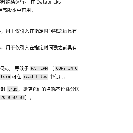
续运行。 在 Databricks
TS 及更高版本中可用。
器，用于仅引入在指定时间戳之后具有
器，用于仅引入在指定时间戳之前具有
 模式。 等效于
（
PATTERN
COPY INTO
可在
中使用。
ttern
read_files
录时
，即使它们的名称不遵循分区
true
）。
=2019-07-01