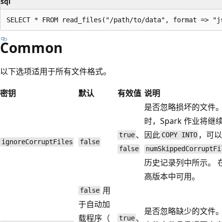
sql
Common
以下选项适用于所有文件格式。
密钥
默认
有效值
说明
是否忽略损坏的文件。 
时，Spark 作业
、
因此
，可
true
COPY INTO
ignoreCorruptFiles
false
false
numSkippedCorruptFi
历史记录列中所示。 在 Dat
高版本中可用。
用
false
于自动加
是否忽略缺少的文件。 如
载程序（
、
true