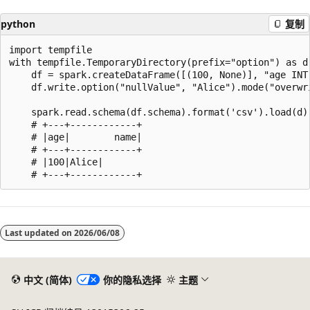
python
复制
import tempfile

with tempfile.TemporaryDirectory(prefix="option") as d:
    df = spark.createDataFrame([(100, None)], "age INT,
    df.write.option("nullValue", "Alice").mode("overwri
    spark.read.schema(df.schema).format('csv').load(d).
    # +---+------------+

    # |age|        name|

    # +---+------------+

    # |100|Alice|

阅
读
Last updated on
2026/06/08
模
式
已
中文 (简体)
你的隐私选择
主题
禁