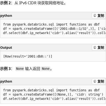
示例 2
：从 IPv6 CIDR 块获取网络地址。
python
复制
from pyspark.databricks.sql import functions as dbf

df = spark.createDataFrame([('2001:db8::1/32',)], ['cid
Output
复制
示例 3
：
输入返回
。
None
None
python
复制
from pyspark.databricks.sql import functions as dbf

df = spark.createDataFrame([(None,)], 'cidr: string')
