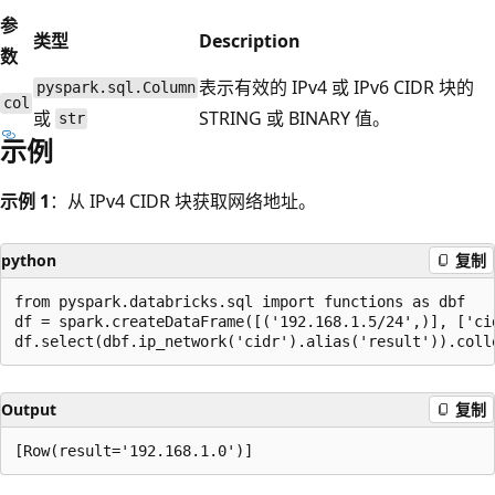
参
类型
Description
数
表示有效的 IPv4 或 IPv6 CIDR 块的
pyspark.sql.Column
col
或
STRING 或 BINARY 值。
str
示例
示例 1
：从 IPv4 CIDR 块获取网络地址。
python
复制
from pyspark.databricks.sql import functions as dbf

df = spark.createDataFrame([('192.168.1.5/24',)], ['cid
Output
复制