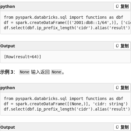
python
复制
from pyspark.databricks.sql import functions as dbf

df = spark.createDataFrame([('2001:db8::1/64',)], ['cid
Output
复制
示例 3
：
输入返回
。
None
None
python
复制
from pyspark.databricks.sql import functions as dbf

df = spark.createDataFrame([(None,)], 'cidr: string')

Output
复制