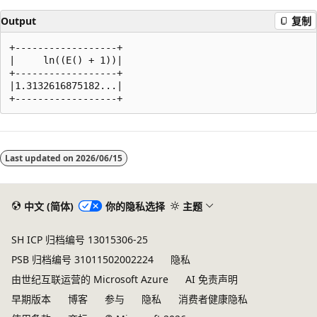
Output
复制
+------------------+

|     ln((E() + 1))|

+------------------+

|1.3132616875182...|

阅
读
Last updated on
2026/06/15
模
式
已
中文 (简体)
你的隐私选择
主题
禁
SH ICP 归档编号 13015306-25
用
PSB 归档编号 31011502002224
隐私
由世纪互联运营的 Microsoft Azure
AI 免责声明
早期版本
博客
参与
隐私
消费者健康隐私