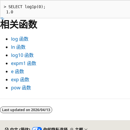
> SELECT log1p(0);

相关函数
log
函数
ln
函数
log10
函数
expm1
函数
e
函数
exp
函数
pow
函数
阅
读
Last updated on
2026/04/13
模
式
中文 (简体)
你的隐私选择
主题