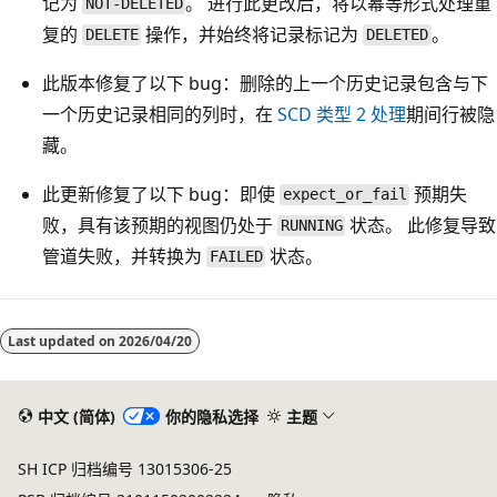
记为
。 进行此更改后，将以幂等形式处理重
NOT-DELETED
复的
操作，并始终将记录标记为
。
DELETE
DELETED
此版本修复了以下 bug：删除的上一个历史记录包含与下
一个历史记录相同的列时，在
SCD 类型 2 处理
期间行被隐
藏。
此更新修复了以下 bug：即使
预期失
expect_or_fail
败，具有该预期的视图仍处于
状态。 此修复导致
RUNNING
管道失败，并转换为
状态。
FAILED
阅
读
Last updated on
2026/04/20
模
式
中文 (简体)
你的隐私选择
主题
已
禁
SH ICP 归档编号 13015306-25
用