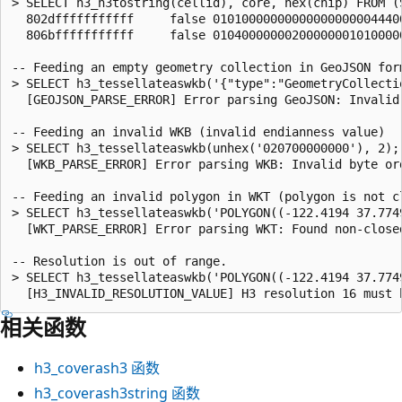
> SELECT h3_h3tostring(cellid), core, hex(chip) FROM (
  802dfffffffffff     false 010100000000000000000044400
  806bfffffffffff     false 01040000000200000001010000
-- Feeding an empty geometry collection in GeoJSON for
> SELECT h3_tessellateaswkb('{"type":"GeometryCollectio
  [GEOJSON_PARSE_ERROR] Error parsing GeoJSON: Invalid
-- Feeding an invalid WKB (invalid endianness value)

> SELECT h3_tessellateaswkb(unhex('020700000000'), 2);

  [WKB_PARSE_ERROR] Error parsing WKB: Invalid byte or
-- Feeding an invalid polygon in WKT (polygon is not cl
> SELECT h3_tessellateaswkb('POLYGON((-122.4194 37.774
  [WKT_PARSE_ERROR] Error parsing WKT: Found non-close
-- Resolution is out of range.

> SELECT h3_tessellateaswkb('POLYGON((-122.4194 37.774
相关函数
h3_coverash3
函数
h3_coverash3string
函数