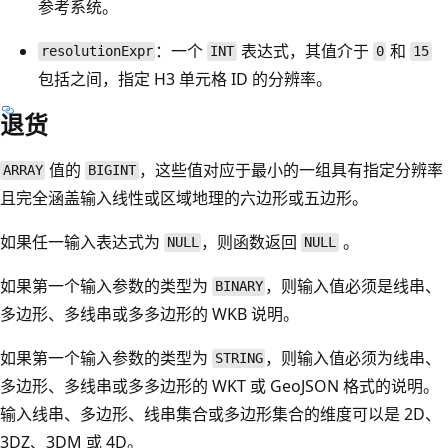
参考系统。
：一个
表达式，其值介于
和
resolutionExpr
INT
0
15
包括之间，指定 H3 单元格 ID 的分辨率。
退货
值的
，这些值对应于最小的一组具有指定分辨率
ARRAY
BIGINT
且完全涵盖输入线性或区域地理的六边形或五边形。
如果任一输入表达式为
，则函数返回
。
NULL
NULL
如果第一个输入参数的类型为
，则输入值必须是线串、
BINARY
多边形、多线串或多多边形的 WKB 说明。
如果第一个输入参数的类型为
，则输入值必须为线串、
STRING
多边形、多线串或多多边形的 WKT 或 GeoJSON 格式的说明。
输入线串、多边形、线串集合或多边形集合的维度可以是 2D、
3DZ、3DM 或 4D。