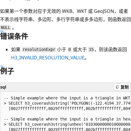
如果第一个参数对应于无效的 WKB、WKT 或 GeoJSON，或者
不表示线字符串、多边形、多行字符串或多多边形，则函数返回
。
NULL
错误条件
如果
小于
或大于
，则该函数返回
resolutionExpr
0
15
H3_INVALID_RESOLUTION_VALUE
。
例子
sql
复制
-- Simple example where the input is a triangle in WKT 
> SELECT h3_coverash3string('POLYGON((-122.4194 37.774
  [8027fffffffffff,8029fffffffffff,802bfffffffffff,8049
-- Simple example where the input is a triangle in hexa
> SELECT h3_coverash3string(unhex('0103000000010000000
  [8027fffffffffff,8029fffffffffff,802bfffffffffff,8049