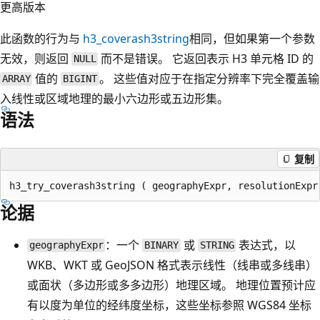
更高版本
此函数的行为与
h3_coverash3string
相同，但如果第一个参数
无效，则返回
而不是错误。 它返回表示 H3 单元格 ID 的
NULL
值的
。 这些值对应于在指定分辨率下完全覆盖输
ARRAY
BIGINT
入线性或区域地理的最小六边形或五边形集。
语法
复制
论据
：一个
或
表达式，以
geographyExpr
BINARY
STRING
WKB、WKT 或 GeoJSON 格式表示线性（线串或多线串）
或面状（多边形或多多边形）地理区域。 地理位置预计应
有以度为单位的经纬度坐标，这些坐标参照 WGS84 坐标