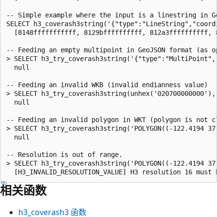
-- Simple example where the input is a linestring in Ge
SELECT h3_coverash3string('{"type":"LineString","coord
  [8148fffffffffff, 8129bffffffffff, 812a3ffffffffff, 
-- Feeding an empty multipoint in GeoJSON format (as o
> SELECT h3_try_coverash3string('{"type":"MultiPoint","
  null

-- Feeding an invalid WKB (invalid endianness value)

> SELECT h3_try_coverash3string(unhex('020700000000'), 
  null

-- Feeding an invalid polygon in WKT (polygon is not cl
> SELECT h3_try_coverash3string('POLYGON((-122.4194 37
  null

-- Resolution is out of range.

> SELECT h3_try_coverash3string('POLYGON((-122.4194 37
相关函数
h3_coverash3
函数