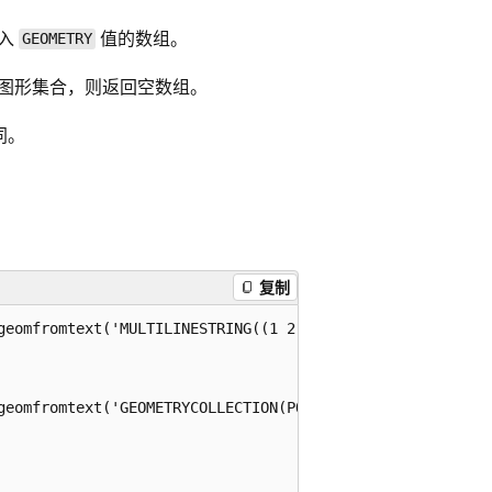
输入
值的数组。
GEOMETRY
图形集合，则返回空数组。
同。
复制
geomfromtext('MULTILINESTRING((1 2,3 4),(7 8,6 5))', 3857
geomfromtext('GEOMETRYCOLLECTION(POINT EMPTY,MULTIPOINT(5