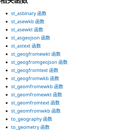
相关函数
st_asbinary
函数
st_asewkb
函数
st_asewkt
函数
st_asgeojson
函数
st_astext
函数
st_geogfromewkt
函数
st_geogfromgeojson
函数
st_geogfromtext
函数
st_geogfromwkb
函数
st_geomfromewkb
函数
st_geomfromewkt
函数
st_geomfromtext
函数
st_geomfromwkb
函数
to_geography
函数
to_geometry
函数