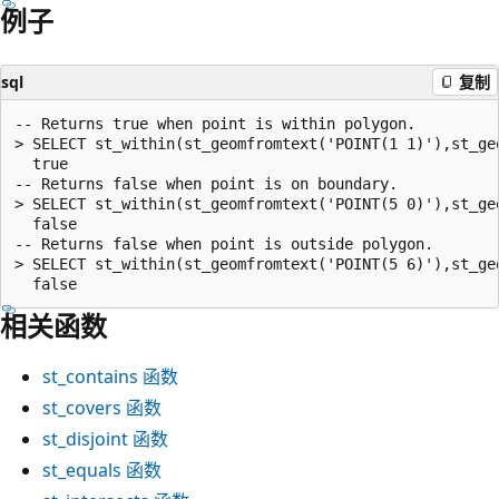
例子
sql
复制
-- Returns true when point is within polygon.

> SELECT st_within(st_geomfromtext('POINT(1 1)'),st_ge
  true

-- Returns false when point is on boundary.

> SELECT st_within(st_geomfromtext('POINT(5 0)'),st_ge
  false

-- Returns false when point is outside polygon.

> SELECT st_within(st_geomfromtext('POINT(5 6)'),st_ge
相关函数
st_contains
函数
st_covers
函数
st_disjoint
函数
st_equals
函数