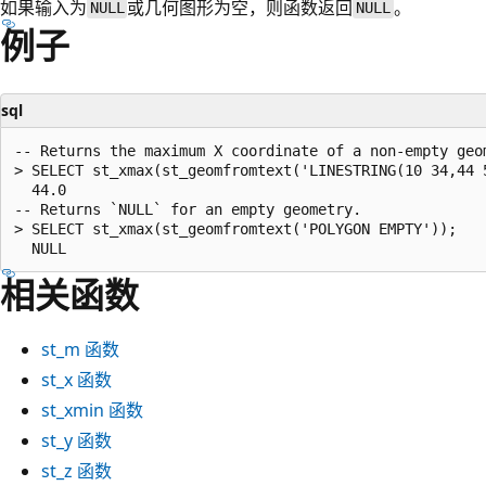
如果输入为
或几何图形为空，则函数返回
。
NULL
NULL
例子
sql
-- Returns the maximum X coordinate of a non-empty geom
> SELECT st_xmax(st_geomfromtext('LINESTRING(10 34,44 5
  44.0

-- Returns `NULL` for an empty geometry.

> SELECT st_xmax(st_geomfromtext('POLYGON EMPTY'));

相关函数
st_m
函数
st_x
函数
st_xmin
函数
st_y
函数
st_z
函数