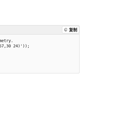
复制
etry.

7,30 24)'));
