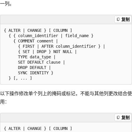
一列。
复制
{ ALTER | CHANGE } [ COLUMN ]

  { { column_identifier | field_name }

    { COMMENT comment |

      { FIRST | AFTER column_identifier } |

      { SET | DROP } NOT NULL |

      TYPE data_type |

      SET DEFAULT clause |

      DROP DEFAULT |

      SYNC IDENTITY }

以下操作修改单个列上的掩码或标记，不能与其他列更改结合使
用：
复制
{ ALTER | CHANGE } [ COLUMN ]
