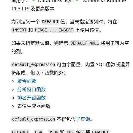
适用于：
Databricks SQL
Databricks Runtime
11.3 LTS 及更高版本
为列定义一个
值，当未指定该列时，将在
DEFAULT
和
上使用该值。
INSERT
MERGE ... INSERT
如果未指定默认值，则暗示
将用于可为空
DEFAULT NULL
的列。
可由字面量、内置 SQL 函数或运算
default_expression
符组成，但以下函数除外：
聚合函数
分析窗口函数
排名开窗函数
表值生成器函数
不得包含
子查询
。
default_expression
、
、
和
源支持
。
DEFAULT
CSV
JSON
ORC
PARQUET