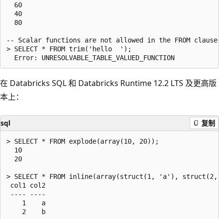
  60

  40

  80

-- Scalar functions are not allowed in the FROM clause

> SELECT * FROM trim('hello  ');

在 Databricks SQL 和 Databricks Runtime 12.2 LTS 及更高版
本上：
sql
复制
> SELECT * FROM explode(array(10, 20));

  10

  20

> SELECT * FROM inline(array(struct(1, 'a'), struct(2, 
 col1 col2

 ---- ----

    1    a

    2    b
