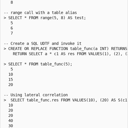
   8

-- range call with a table alias

> SELECT * FROM range(5, 8) AS test;

   5

   6

   7

-- Create a SQL UDTF and invoke it

> CREATE OR REPLACE FUNCTION table_func(a INT) RETURNS 
    RETURN SELECT a * c1 AS res FROM VALUES(1), (2), (3
> SELECT * FROM table_func(5);

   5

  10

  15

  20

-- Using lateral correlation

>  SELECT table_func.res FROM VALUES(10), (20) AS S(c1)
  10

  20

  20

  40

  30
