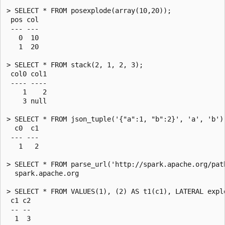
> SELECT * FROM posexplode(array(10,20));

 pos col

 --- ---

   0  10

   1  20

> SELECT * FROM stack(2, 1, 2, 3);

 col0 col1

 ---- ----

    1    2

    3 null

> SELECT * FROM json_tuple('{"a":1, "b":2}', 'a', 'b');
  c0  c1

 --- ---

   1   2

> SELECT * FROM parse_url('http://spark.apache.org/path
  spark.apache.org

> SELECT * FROM VALUES(1), (2) AS t1(c1), LATERAL explo
 c1 c2

 -- --

  1  3
