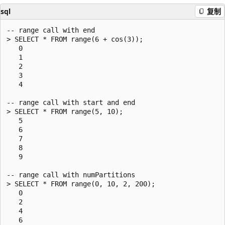
sql
复制
-- range call with end

> SELECT * FROM range(6 + cos(3));

   0

   1

   2

   3

   4

-- range call with start and end

> SELECT * FROM range(5, 10);

   5

   6

   7

   8

   9

-- range call with numPartitions

> SELECT * FROM range(0, 10, 2, 200);

   0

   2

   4

   6
