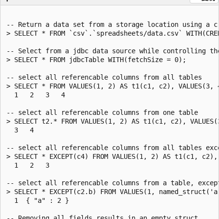
-- Return a data set from a storage location using a cr
> SELECT * FROM `csv`.`spreadsheets/data.csv` WITH(CRED
-- Select from a jdbc data source while controlling the
> SELECT * FROM jdbcTable WITH(fetchSize = 0);

-- select all referencable columns from all tables

> SELECT * FROM VALUES(1, 2) AS t1(c1, c2), VALUES(3, 4
  1   2   3   4

-- select all referencable columns from one table

> SELECT t2.* FROM VALUES(1, 2) AS t1(c1, c2), VALUES(3
  3   4

-- select all referencable columns from all tables exce
> SELECT * EXCEPT(c4) FROM VALUES(1, 2) AS t1(c1, c2), 
  1   2   3

-- select all referencable columns from a table, except
> SELECT * EXCEPT(c2.b) FROM VALUES(1, named_struct('a'
  1  { "a" : 2 }

-- Removing all fields results in an empty struct
