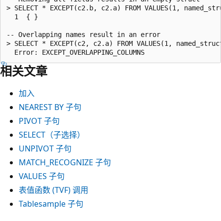
> SELECT * EXCEPT(c2.b, c2.a) FROM VALUES(1, named_str
  1  { }

-- Overlapping names result in an error

> SELECT * EXCEPT(c2, c2.a) FROM VALUES(1, named_struct
相关文章
加入
NEAREST BY 子句
PIVOT 子句
SELECT
（子选择）
UNPIVOT 子句
MATCH_RECOGNIZE 子句
VALUES
子句
表值函数 (TVF) 调用
Tablesample 子句