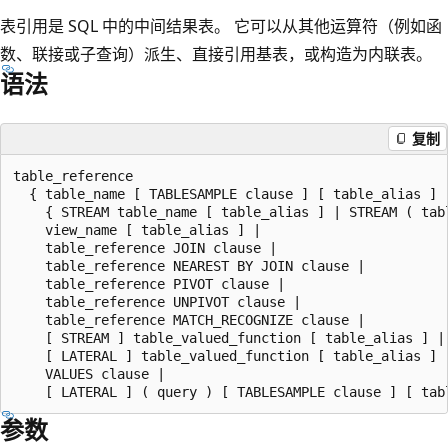
表引用是 SQL 中的中间结果表。 它可以从其他运算符（例如函
数、联接或子查询）派生、直接引用基表，或构造为内联表。
语法
复制
table_reference

  { table_name [ TABLESAMPLE clause ] [ table_alias ] |
    { STREAM table_name [ table_alias ] | STREAM ( tabl
    view_name [ table_alias ] |

    table_reference JOIN clause |

    table_reference NEAREST BY JOIN clause |

    table_reference PIVOT clause |

    table_reference UNPIVOT clause |

    table_reference MATCH_RECOGNIZE clause |

    [ STREAM ] table_valued_function [ table_alias ] |

    [ LATERAL ] table_valued_function [ table_alias ] |
    VALUES clause |

参数